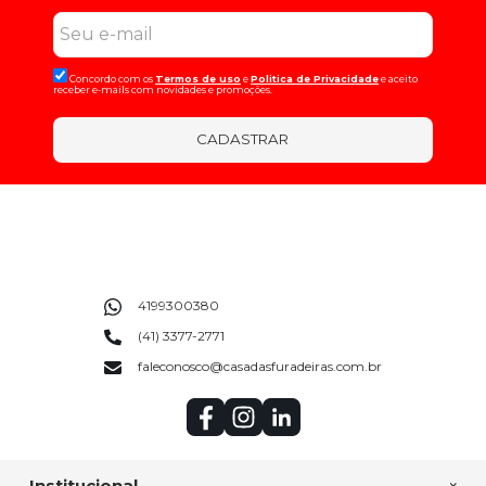
Concordo com os
Termos de uso
e
Politica de Privacidade
e aceito
receber e-mails com novidades e promoções.
CADASTRAR
4199300380
(41) 3377-2771
faleconosco@casadasfuradeiras.com.br
Institucional