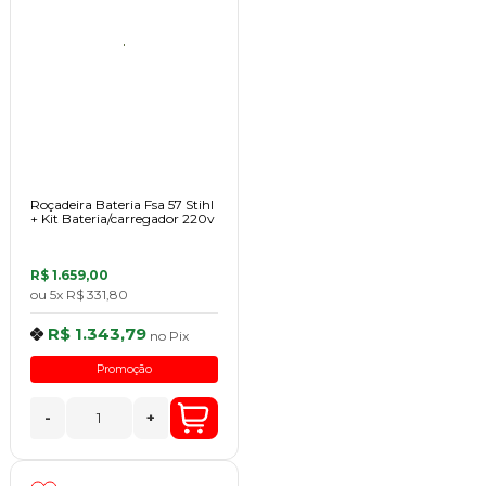
Roçadeira Bateria Fsa 57 Stihl
+ Kit Bateria/carregador 220v
R$ 1.659,00
ou
5x
R$ 331,80
R$ 1.343,79
no
Pix
Promoção
-
+