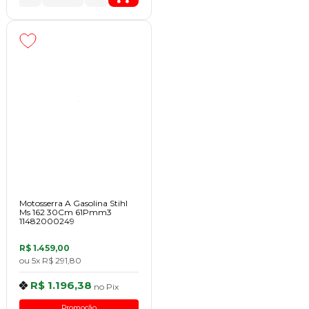
Motosserra A Gasolina Stihl
Ms 162 30Cm 61Pmm3
11482000249
R$ 1.459,00
ou
5x
R$ 291,80
R$ 1.196,38
no
Pix
Promoção