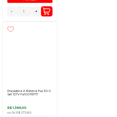
-
+
Roçadeira A Bateria Fsa 30.0
Set 127V Fa100115717
R$ 1.369,00
ou
5x
R$ 273,80