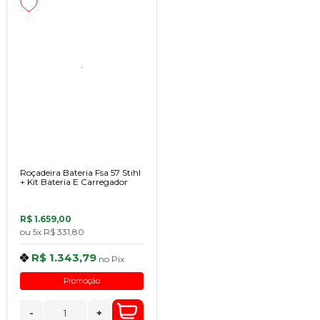
Roçadeira Bateria Fsa 57 Stihl
+ Kit Bateria E Carregador
R$ 1.659,00
ou
5x
R$ 331,80
R$ 1.343,79
no
Pix
Promoção
-
+