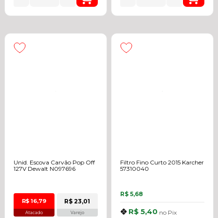
Unid. Escova Carvão Pop Off
Filtro Fino Curto 2015 Karcher
127V Dewalt N097696
57310040
R$ 5,68
R$ 23,01
R$ 16,79
R$ 5,40
no
Pix
Atacado
Varejo