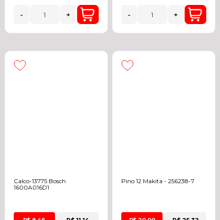
-
+
-
+
Calco-13775 Bosch
Pino 12 Makita - 256238-7
1600A016D1