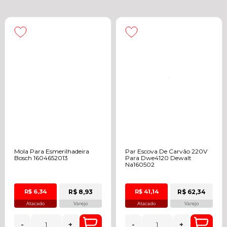
Mola Para Esmerilhadeira
Par Escova De Carvão 220V
Bosch 1604652013
Para Dwe4120 Dewalt
Na160502
R$ 8,93
R$ 62,34
R$ 6,34
R$ 41,14
Atacado
Varejo
Atacado
Varejo
-
+
-
+