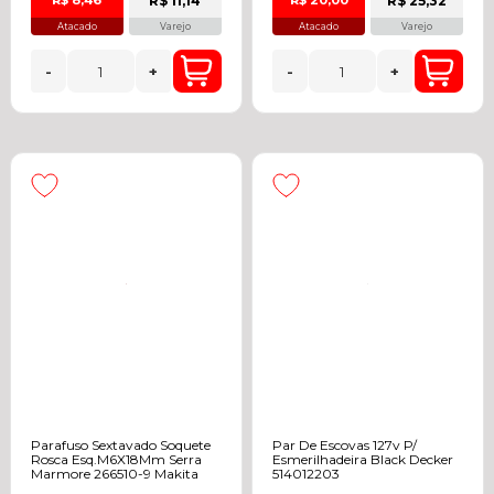
R$ 11,14
R$ 25,32
R$ 8,46
R$ 20,00
Atacado
Varejo
Atacado
Varejo
-
+
-
+
Parafuso Sextavado Soquete
Par De Escovas 127v P/
Rosca Esq.M6X18Mm Serra
Esmerilhadeira Black Decker
Marmore 266510-9 Makita
514012203