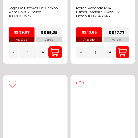
Jogo De Escovas De Carvão
Porca Redonda M14
Para Gws12 Bosch
Esmerilhadeira Gws 9-125
1607000v37
Bosch 1603345043
R$ 58,35
R$ 17,77
R$ 39,67
R$ 13,68
Atacado
Varejo
Atacado
Varejo
-
+
-
+