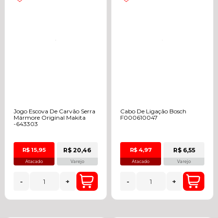
Jogo Escova De Carvão Serra
Cabo De Ligação Bosch
Mármore Original Makita
F000610047
-643303
R$ 20,46
R$ 6,55
R$ 15,95
R$ 4,97
Atacado
Varejo
Atacado
Varejo
-
+
-
+