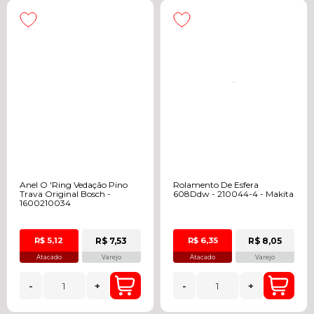
Anel O 'Ring Vedação Pino
Rolamento De Esfera
Trava Original Bosch -
608Ddw - 210044-4 - Makita
1600210034
R$ 7,53
R$ 8,05
R$ 5,12
R$ 6,35
Atacado
Varejo
Atacado
Varejo
-
+
-
+