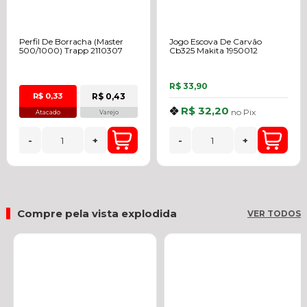
Perfil De Borracha (Master
Jogo Escova De Carvão
500/1000) Trapp 2110307
Cb325 Makita 1950012
R$ 33,90
R$ 0,43
R$ 0,33
R$ 32,20
no
Pix
Atacado
Varejo
-
+
-
+
Compre pela vista explodida
VER TODOS