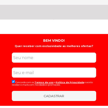
BEM VINDO!
Quer receber com exclusividade as melhores ofertas?
Concordo com os
Termos de uso
e
Politica de Privacidade
e aceito
receber e-mails com novidades e promoções.
CADASTRAR