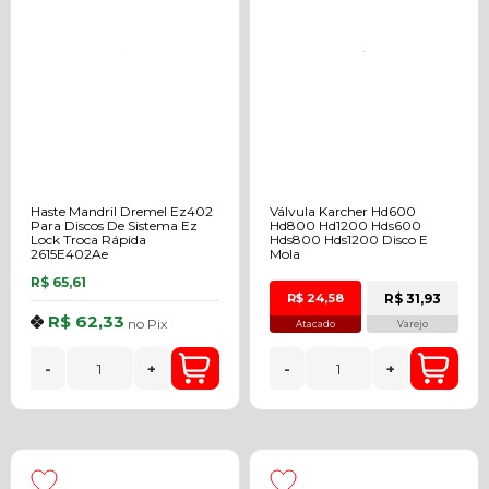
Haste Mandril Dremel Ez402
Válvula Karcher Hd600
Para Discos De Sistema Ez
Hd800 Hd1200 Hds600
Lock Troca Rápida
Hds800 Hds1200 Disco E
2615E402Ae
Mola
R$ 65,61
R$ 31,93
R$ 24,58
R$ 62,33
no
Pix
Atacado
Varejo
-
+
-
+