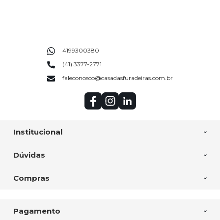
4199300380
(41) 3377-2771
faleconosco@casadasfuradeiras.com.br
Institucional
Dúvidas
Compras
Pagamento