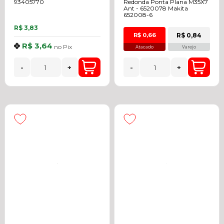
93405770
Redonda Ponta Plana M35X7
Ant - 6520078 Makita
652008-6
R$ 3,83
R$ 0,84
R$ 0,66
R$ 3,64
no
Pix
Atacado
Varejo
-
+
-
+