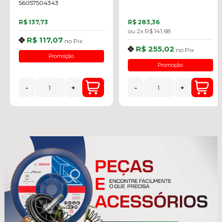
56057504343
R$ 137,73
R$ 283,36
ou
2x
R$ 141,68
R$ 117,07
no
Pix
R$ 255,02
no
Pix
Promoção
Promoção
-
+
-
+