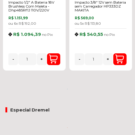
Impacto 1/2" A Bateria 18V
Impacto 3/8" 12V sem Bateria
Brushless Com Maleta -
sem Carregador HP333DZ
Dhp485Rf1J 110V/220V
MAKITA
R$ 1.151,99
R$ 569,00
ou
6x
R$ 192,00
ou
5x
R$ 113,80
R$ 1.094,39
R$ 540,55
no
Pix
no
Pix
-
+
-
+
Especial Dremel