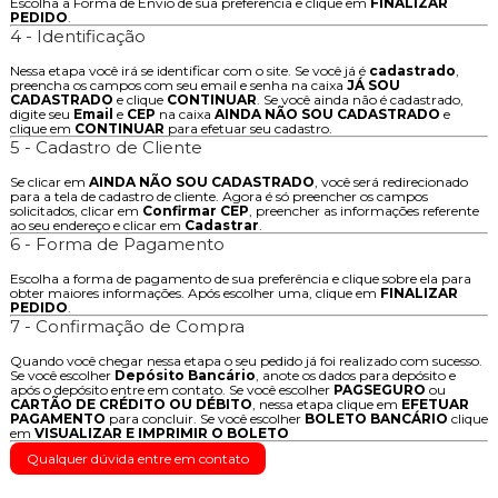
Escolha a Forma de Envio de sua preferência e clique em
FINALIZAR
PEDIDO
.
4 - Identificação
Nessa etapa você irá se identificar com o site. Se você já é
cadastrado
,
preencha os campos com seu email e senha na caixa
JÁ SOU
CADASTRADO
e clique
CONTINUAR
. Se você ainda não é cadastrado,
digite seu
Email
e
CEP
na caixa
AINDA NÃO SOU CADASTRADO
e
clique em
CONTINUAR
para efetuar seu cadastro.
5 - Cadastro de Cliente
Se clicar em
AINDA NÃO SOU CADASTRADO
, você será redirecionado
para a tela de cadastro de cliente. Agora é só preencher os campos
solicitados, clicar em
Confirmar CEP
, preencher as informações referente
ao seu endereço e clicar em
Cadastrar
.
6 - Forma de Pagamento
Escolha a forma de pagamento de sua preferência e clique sobre ela para
obter maiores informações. Após escolher uma, clique em
FINALIZAR
PEDIDO
.
7 - Confirmação de Compra
Quando você chegar nessa etapa o seu pedido já foi realizado com sucesso.
Se você escolher
Depósito Bancário
, anote os dados para depósito e
após o depósito entre em contato. Se você escolher
PAGSEGURO
ou
CARTÃO DE CRÉDITO OU DÉBITO
, nessa etapa clique em
EFETUAR
PAGAMENTO
para concluir. Se você escolher
BOLETO BANCÁRIO
clique
em
VISUALIZAR E IMPRIMIR O BOLETO
Qualquer dúvida entre em contato