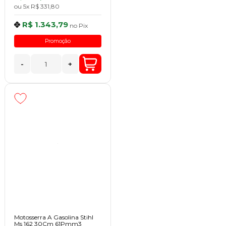
ou
5x
R$ 331,80
R$ 1.343,79
no
Pix
Promoção
-
+
Motosserra A Gasolina Stihl
Ms 162 30Cm 61Pmm3