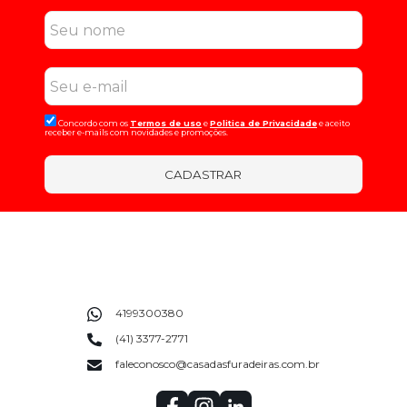
Concordo com os
Termos de uso
e
Politica de Privacidade
e aceito
receber e-mails com novidades e promoções.
CADASTRAR
4199300380
(41) 3377-2771
faleconosco@casadasfuradeiras.com.br