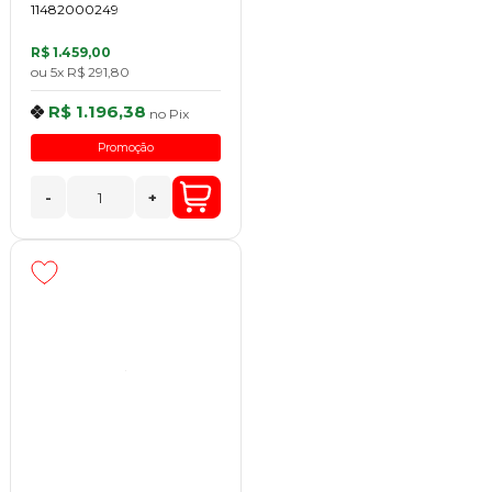
11482000249
R$ 1.459,00
ou
5x
R$ 291,80
R$ 1.196,38
no
Pix
Promoção
-
+