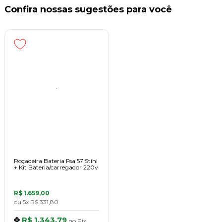
Confira nossas sugestões para você
Roçadeira Bateria Fsa 57 Stihl
+ Kit Bateria/carregador 220v
R$ 1.659,00
ou
5x
R$ 331,80
R$ 1.343,79
no
Pix