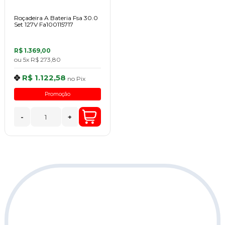
Roçadeira A Bateria Fsa 30.0
Set 127V Fa100115717
R$ 1.369,00
ou
5x
R$ 273,80
R$ 1.122,58
no
Pix
Promoção
-
+