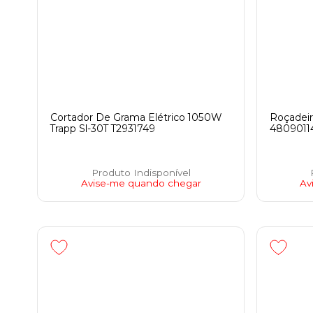
Cortador De Grama Elétrico 1050W
Roçadeir
Trapp Sl-30T T2931749
48090114
Produto Indisponível
Avise-me quando chegar
Av