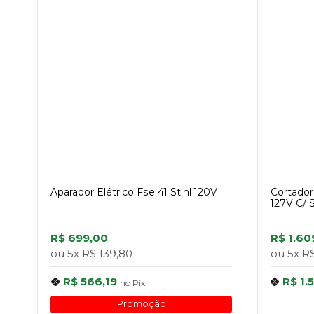
Aparador Elétrico Fse 41 Stihl 120V
Cortado
127V C/ 
R$ 699,00
R$ 1.60
ou
5x
R$ 139,80
ou
5x
R$
R$ 566,19
R$ 1.
no
Pix
Promoção