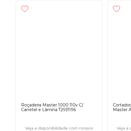
Roçadeira Master 1000 110v C/
Cortador
Carretel e Lâmina T2931196
Master A
Veja a disponibilidade com nossos
Veja a