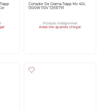
 Trapp
Cortador De Grama Trapp Mc 40L
Cor
1300W 110V T2931791
l
Produto Indisponível
gar
Avise-me quando chegar