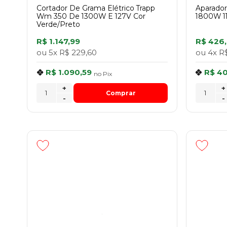
Cortador De Grama Elétrico Trapp
Aparado
Wm 350 De 1300W E 127V Cor
1800W 11
Verde/Preto
R$ 1.147,99
R$ 426
ou
5x
R$ 229,60
ou
4x
R$
R$ 1.090,59
R$ 4
no
Pix
+
+
Comprar
-
-