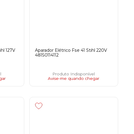
ihl 127V
Aparador Elétrico Fse 41 Stihl 220V
48150114112
l
Produto Indisponível
gar
Avise-me quando chegar