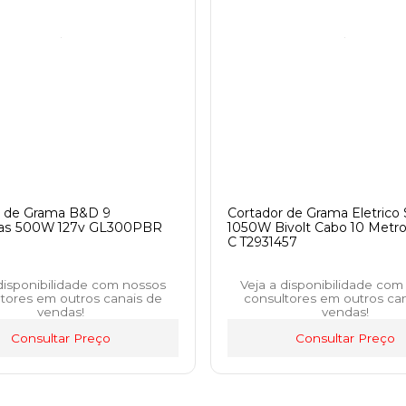
r de Grama B&D 9
Cortador de Grama Eletrico
as 500W 127v GL300PBR
1050W Bivolt Cabo 10 Metr
C T2931457
 disponibilidade com nossos
Veja a disponibilidade com
tores em outros canais de
consultores em outros ca
vendas!
vendas!
Consultar Preço
Consultar Preço