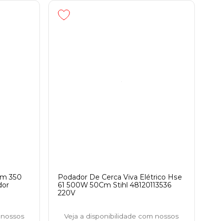
Wm 350
Podador De Cerca Viva Elétrico Hse
dor
61 500W 50Cm Stihl 48120113536
220V
 nossos
Veja a disponibilidade com nossos