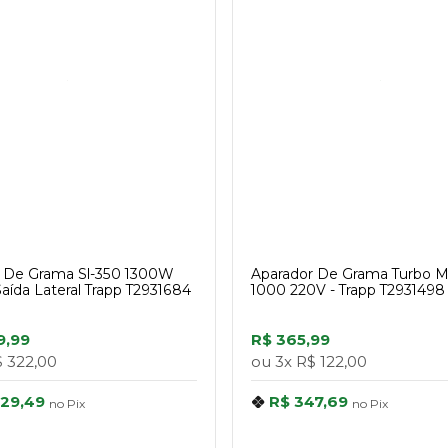
r De Grama Sl-350 1300W
Aparador De Grama Turbo M
Saída Lateral Trapp T2931684
1000 220V - Trapp T2931498
9,99
R$ 365,99
 322,00
ou
3x
R$ 122,00
529,49
R$ 347,69
no
Pix
no
Pix