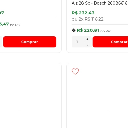
Aiz 28 Sc - Bosch 26086616
97
R$ 232,43
ou
2x
R$ 116,22
3,47
no
Pix
R$ 220,81
no
Pix
+
Comprar
Comprar
-