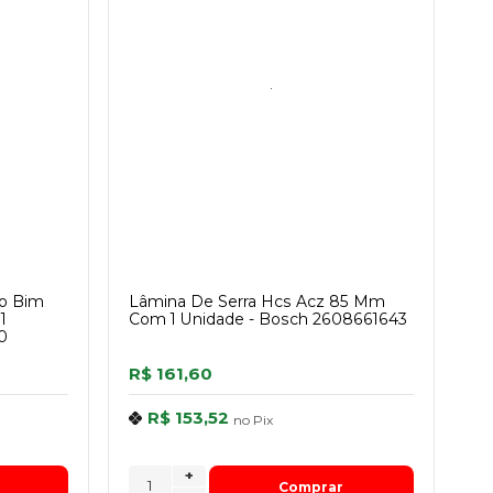
ão Bim
Lâmina De Serra Hcs Acz 85 Mm
1
Com 1 Unidade - Bosch 2608661643
0
R$ 161,60
R$ 153,52
no
Pix
+
Comprar