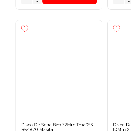
-
-
Disco De Serra Bim 32Mm Tma053
Disco De
B64870 Makita
10Mm X