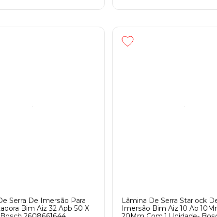
e Serra De Imersão Para
Lâmina De Serra Starlock D
tadora Bim Aiz 32 Apb 50 X
Imersão Bim Aiz 10 Ab 10M
 Bosch 2608661644
20Mm Com 1 Unidade- Bos