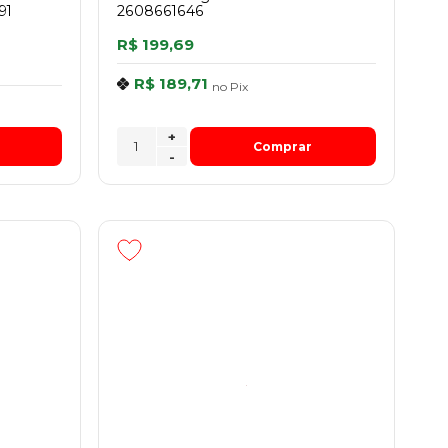
91
2608661646
R$ 199,69
R$ 189,71
no
Pix
+
Comprar
-