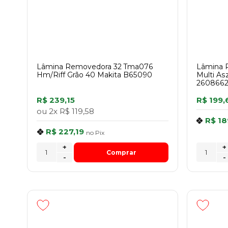
Lâmina Removedora 32 Tma076
Lâmina P
Hm/Riff Grão 40 Makita B65090
Multi As
2608662
R$ 239,15
R$ 199,
ou
2x
R$ 119,58
R$ 18
R$ 227,19
no
Pix
+
+
Comprar
-
-