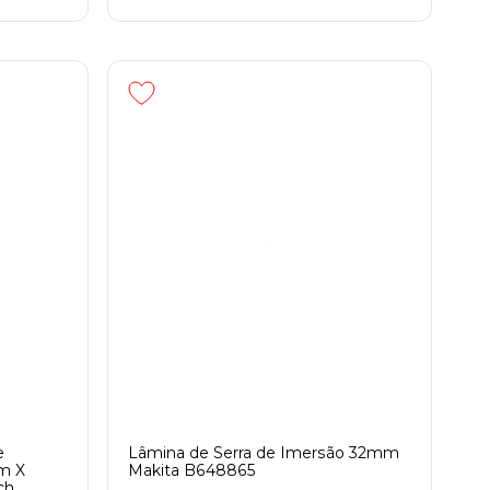
e
Lâmina de Serra de Imersão 32mm
m X
Makita B648865
ch