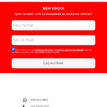
BEM VINDO!
Quer receber com exclusividade as melhores ofertas?
Concordo com os
Termos de uso
e
Politica de Privacidade
e aceito
receber e-mails com novidades e promoções.
CADASTRAR
4199300380
(41) 3377-2771