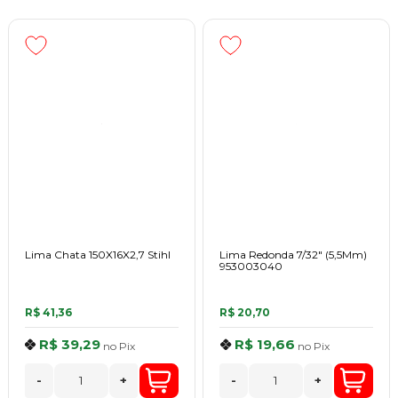
Lima Chata 150X16X2,7 Stihl
Lima Redonda 7/32" (5,5Mm)
953003040
R$ 41,36
R$ 20,70
R$ 39,29
R$ 19,66
no
Pix
no
Pix
-
+
-
+