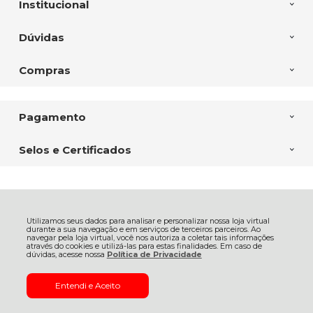
Institucional
Dúvidas
Compras
Pagamento
Selos e Certificados
CASA DAS FURADEIRAS FERTEMP COMERCIAL LTDA, Av. Com. Franco
- 6338 - Uberaba - 81560-000 - Curitiba - PR
Utilizamos seus dados para analisar e personalizar nossa loja virtual
CNPJ: 03.444.274/0001-68 | © Todos os direitos reservados - Casa das
durante a sua navegação e em serviços de terceiros parceiros. Ao
Furadeiras - 2026
navegar pela loja virtual, você nos autoriza a coletar tais informações
através do cookies e utilizá-las para estas finalidades. Em caso de
dúvidas, acesse nossa
Política de Privacidade
Entendi e Aceito