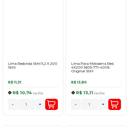
Lima Redonda Stihl 5,2 X 200
Lima Para Motoserra Red.
Stihl
4X200 5605-771-4006
Original Stihl
R$ 11,31
R$ 13,80
R$ 10,74
R$ 13,11
no
Pix
no
Pix
-
+
-
+