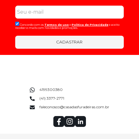
Concordo com os
Termos de uso
e
Politica de Privacidade
e aceito
receber e-mails com novidades e promoções.
CADASTRAR
4199300380
(41) 3377-2771
faleconosco@casadasfuradeiras.com.br