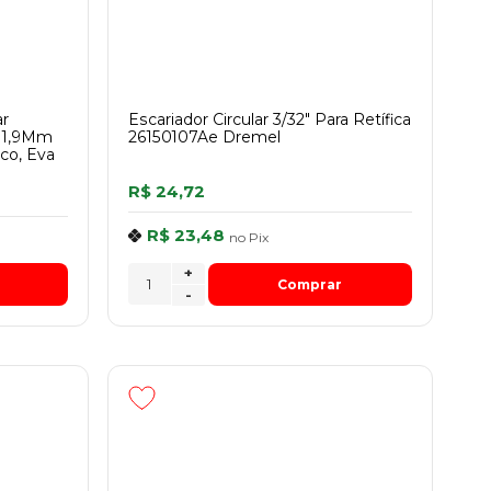
ar
Escariador Circular 3/32" Para Retífica
a 1,9Mm
26150107Ae Dremel
ico, Eva
R$ 24,72
R$ 23,48
no
Pix
+
Comprar
-