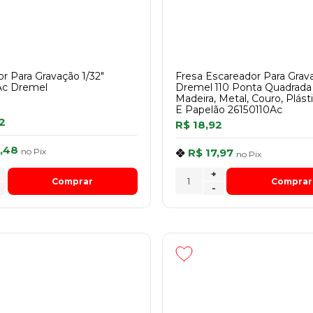
or Para Gravação 1/32"
Fresa Escareador Para Grav
Ac Dremel
Dremel 110 Ponta Quadrad
Madeira, Metal, Couro, Plást
E Papelão 26150110Ac
2
R$ 18,92
,48
no
Pix
R$ 17,97
no
Pix
+
Comprar
Comprar
-