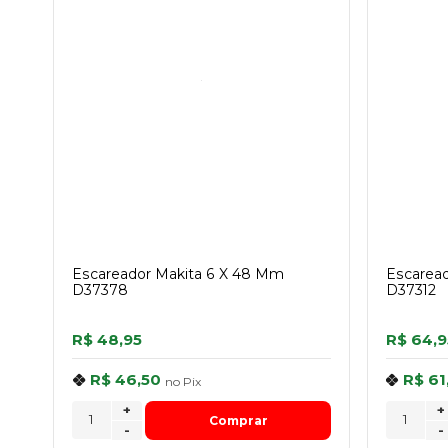
Escareador Makita 6 X 48 Mm
Escaread
D37378
D37312
R$ 48,95
R$ 64,9
R$ 46,50
R$ 61
no
Pix
+
+
Comprar
-
-