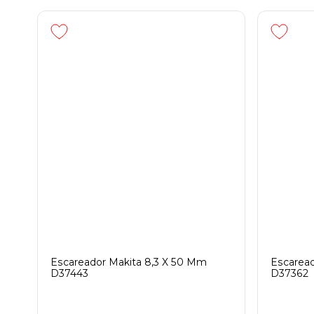
Escareador Makita 8,3 X 50 Mm
Escaread
D37443
D37362