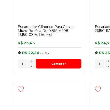
Escareador Cilíndrico Para Gravar
Escariad
Micro Retífica De 0,8Mm 108
26150111
26150108Ac Dremel
R$ 23,43
R$ 24,7
R$ 22,26
R$ 23
no
Pix
+
+
Comprar
-
-