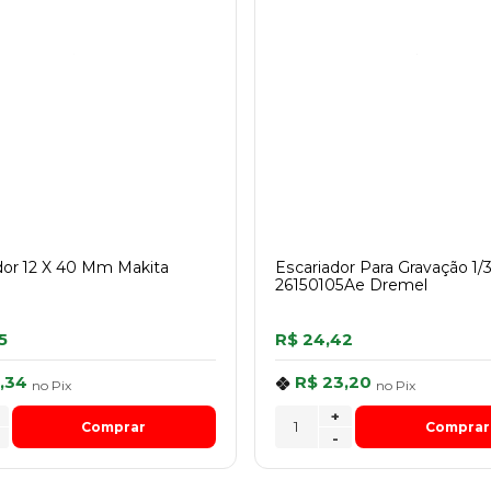
or 12 X 40 Mm Makita
Escariador Para Gravação 1/
26150105Ae Dremel
5
R$ 24,42
,34
R$ 23,20
no
Pix
no
Pix
+
Comprar
Comprar
-