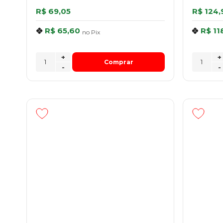
R$ 69,05
R$ 124,
R$ 65,60
R$ 11
no
Pix
+
+
Comprar
-
-