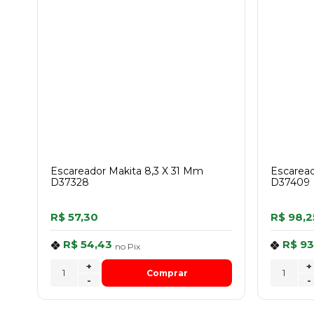
Escareador Makita 8,3 X 31 Mm
Escaread
D37328
D37409
R$ 57,30
R$ 98,2
R$ 54,43
R$ 93
no
Pix
+
+
Comprar
-
-