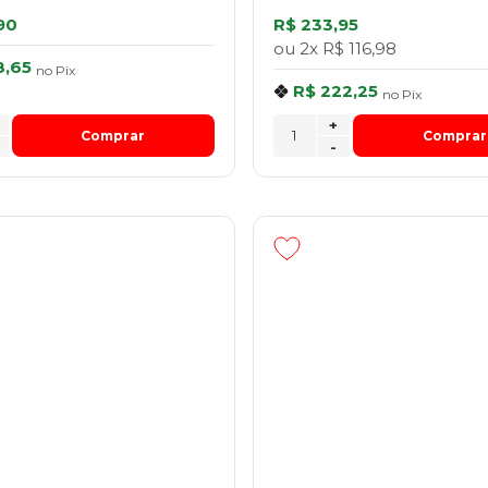
90
R$ 233,95
ou
2x
R$ 116,98
8,65
no
Pix
R$ 222,25
no
Pix
+
Comprar
Comprar
-