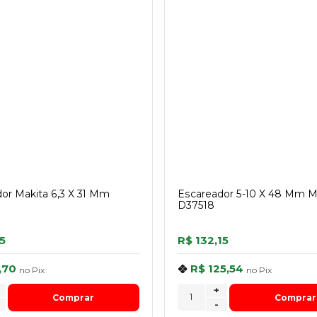
or Makita 6,3 X 31 Mm
Escareador 5-10 X 48 Mm M
D37518
5
R$ 132,15
,70
R$ 125,54
no
Pix
no
Pix
+
Comprar
Comprar
-