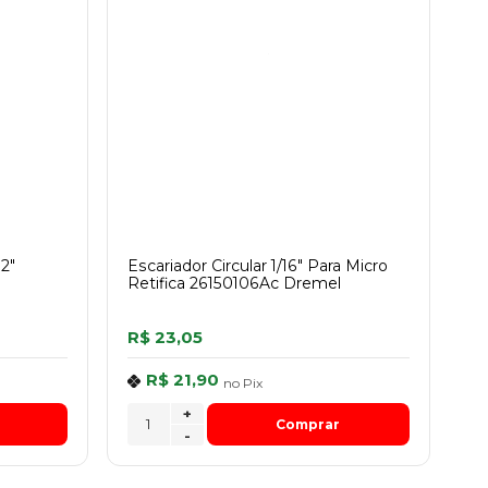
32"
Escariador Circular 1/16" Para Micro
Retifica 26150106Ac Dremel
R$ 23,05
R$ 21,90
no
Pix
+
Comprar
-