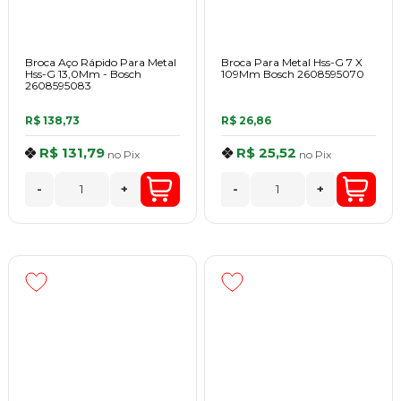
Broca Aço Rápido Para Metal
Broca Para Metal Hss-G 7 X
Hss-G 13,0Mm - Bosch
109Mm Bosch 2608595070
2608595083
R$ 138,73
R$ 26,86
R$ 131,79
R$ 25,52
no
Pix
no
Pix
-
+
-
+