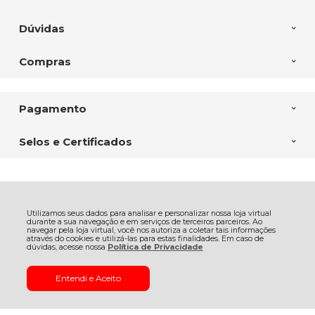
Dúvidas
Compras
Pagamento
Selos e Certificados
CASA DAS FURADEIRAS FERTEMP COMERCIAL LTDA, Av. Com. Franco
- 6338 - Uberaba - 81560-000 - Curitiba - PR
Utilizamos seus dados para analisar e personalizar nossa loja virtual
CNPJ: 03.444.274/0001-68 | © Todos os direitos reservados - Casa das
durante a sua navegação e em serviços de terceiros parceiros. Ao
Furadeiras - 2026
navegar pela loja virtual, você nos autoriza a coletar tais informações
através do cookies e utilizá-las para estas finalidades. Em caso de
dúvidas, acesse nossa
Política de Privacidade
Entendi e Aceito