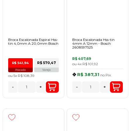
Broca Escalonada Espiral Hss-
Broca Escalonada Hss-tin
tin 4,0mm A 20,0mm Bosch
4mm A 12mm - Bosch
2608597525
R$ 407,69
R$ 570,47
R$ 541,94
ou
4x
R$ 101,92
Atacado
Varejo
R$ 387,31
no
Pix
ou
5x
R$ 108,39
-
+
-
+