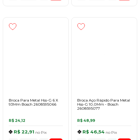
Broca Para Metal Hss-G 6 X
Broca Aço Rápido Para Metal
93Mm Bosch 2608595066
Hss-G 10,0Mm - Bosch
2608595077
R$ 24,12
R$ 48,99
R$ 22,91
R$ 46,54
no
Pix
no
Pix