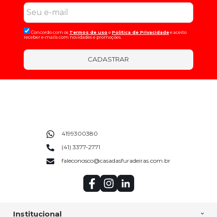
Concordo com os
Termos de uso
e
Politica de Privacidade
e aceito
receber e-mails com novidades e promoções.
CADASTRAR
4199300380
(41) 3377-2771
faleconosco@casadasfuradeiras.com.br
Institucional