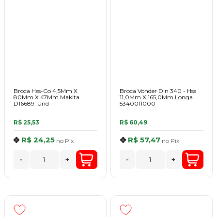
Broca Hss-Co 4,5Mm X
Broca Vonder Din 340 - Hss
80Mm X 47Mm Makita
11,0Mm X 165,0Mm Longa
D16689. Und
5340011000
R$ 25,53
R$ 60,49
R$ 24,25
R$ 57,47
no
Pix
no
Pix
-
+
-
+