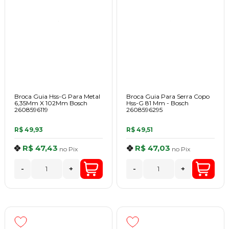
Broca Guia Hss-G Para Metal
Broca Guia Para Serra Copo
6,35Mm X 102Mm Bosch
Hss-G 81 Mm - Bosch
2608596119
2608596295
R$ 49,93
R$ 49,51
R$ 47,43
R$ 47,03
no
Pix
no
Pix
-
+
-
+