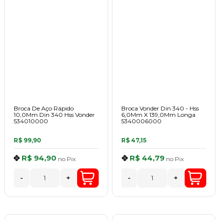
Broca De Aço Rápido
Broca Vonder Din 340 - Hss
10,0Mm Din 340 Hss Vonder
6,0Mm X 139,0Mm Longa
534010000
5340006000
R$ 99,90
R$ 47,15
R$ 94,90
R$ 44,79
no
Pix
no
Pix
-
+
-
+