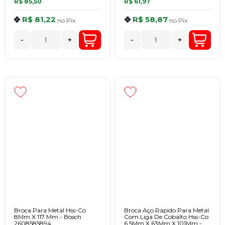
R$ 85,50
R$ 61,97
R$ 81,22
R$ 58,87
no
Pix
no
Pix
-
+
-
+
Broca Para Metal Hss-Co
Broca Aço Rápido Para Metal
8Mm X 117 Mm - Bosch
Com Liga De Cobalto Hss-Co
2608585894
6,5Mm X 63Mm X 101Mm -