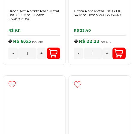
Broca Aço Rápido Para Metal
Broca Para Metal Hss-G 1 X
Hss-G 1,5Mm - Bosch
34 Mm Bosch 2608595049
2608595050
R$ 9,11
R$ 23,40
R$ 8,65
R$ 22,23
no
Pix
no
Pix
-
+
-
+