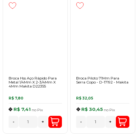
Broca Hss Aço Rápido Para
Broca Piloto 71Mm Para
Metal 1/4Mm X 2-3/4Mm X
Serra Copo - D-17192 - Makita
4Mm Makita D22355
R$ 7,80
R$ 32,05
R$ 7,41
R$ 30,45
no
Pix
no
Pix
-
+
-
+