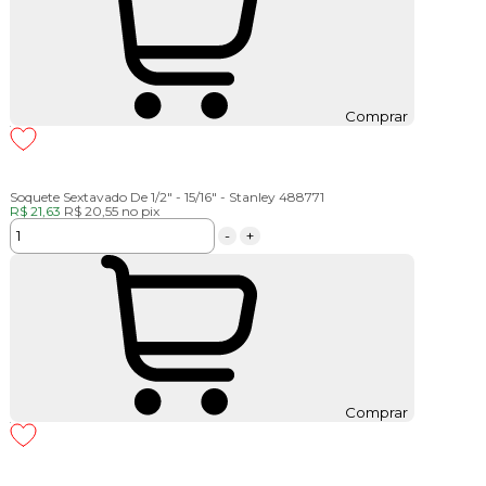
Comprar
Soquete Sextavado De 1/2" - 15/16" - Stanley 488771
R$ 21,63
R$ 20,55
no
pix
-
+
Comprar