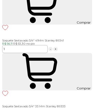
Comprar
Soquete Sextavado 3/4" 41Mm Stanley 89341
R$ 56,11
R$ 53,30
no
pix
-
+
Comprar
Soquete Sextavado 3/4" 33 Mm Stanley 89333