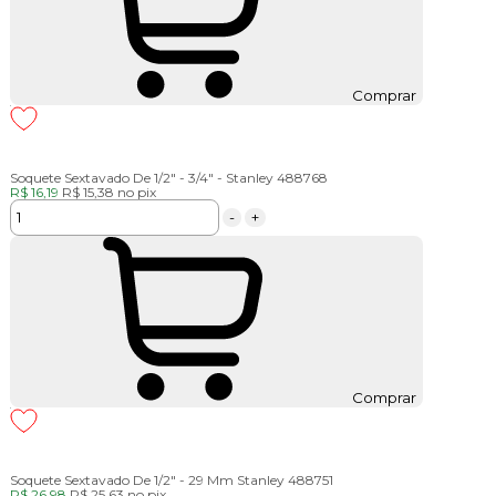
Comprar
Soquete Sextavado De 1/2" - 3/4" - Stanley 488768
R$ 16,19
R$ 15,38
no
pix
-
+
Comprar
Soquete Sextavado De 1/2" - 29 Mm Stanley 488751
R$ 26,98
R$ 25,63
no
pix