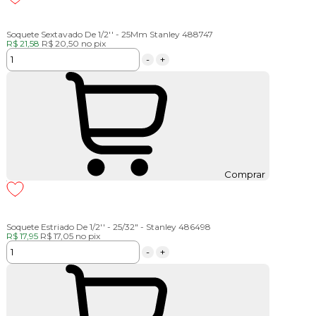
Soquete Sextavado De 1/2'' - 25Mm Stanley 488747
R$ 21,58
R$ 20,50
no
pix
-
+
Comprar
Soquete Estriado De 1/2'' - 25/32" - Stanley 486498
R$ 17,95
R$ 17,05
no
pix
-
+