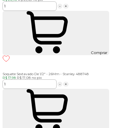
-
+
Comprar
Soquete Sextavado De 1/2" - 26Mm - Stanley 488748
R$ 17,98
R$ 17,08
no
pix
-
+