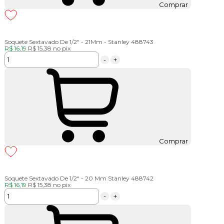
Comprar
Soquete Sextavado De 1/2" - 21Mm - Stanley 488743
R$ 16,19
R$ 15,38
no
pix
-
+
Comprar
Soquete Sextavado De 1/2" - 20 Mm Stanley 488742
R$ 16,19
R$ 15,38
no
pix
-
+