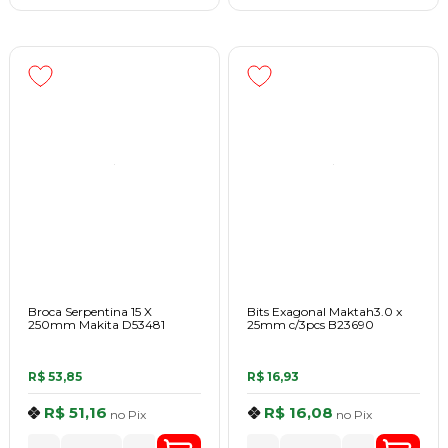
Broca Serpentina 15 X
Bits Exagonal Maktah3.0 x
250mm Makita D53481
25mm c/3pcs B23690
R$ 53,85
R$ 16,93
R$ 51,16
R$ 16,08
no
Pix
no
Pix