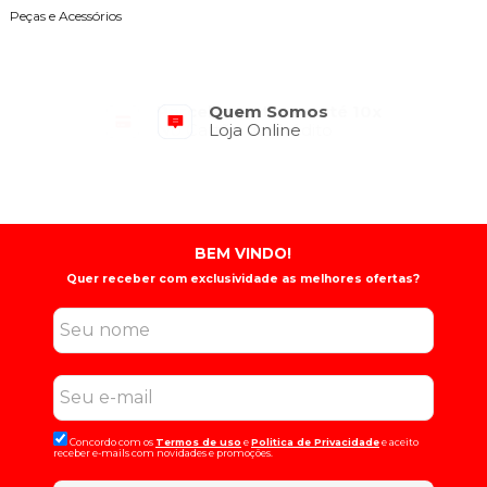
Peças e Acessórios
Quem Somos
Loja Online
BEM VINDO!
Quer receber com exclusividade as melhores ofertas?
Concordo com os
Termos de uso
e
Politica de Privacidade
e aceito
receber e-mails com novidades e promoções.