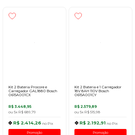
Kit 2 Bateria Procore e
Kit 2 Bateria e 1 Carregador
Carregador GAL1880 Bosch
18V 8AH 110V Bosch
0615A001CX
0615A001CY
R$ 3.448,95
R$ 2.579,89
ou
5x
R$ 689,79
ou
5x
R$ 515,98
R$ 2.414,26
R$ 2.192,91
no
Pix
no
Pix
Promoção
Promoção