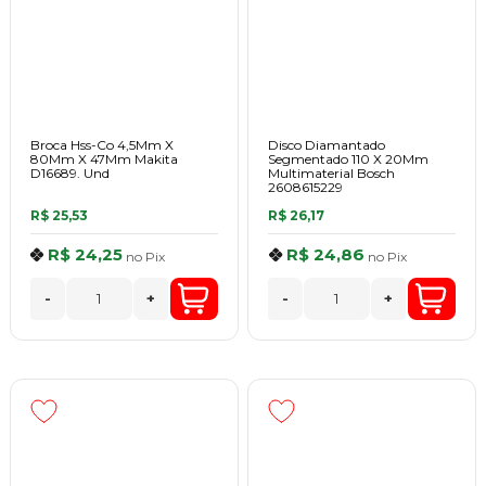
Broca Hss-Co 4,5Mm X
Disco Diamantado
80Mm X 47Mm Makita
Segmentado 110 X 20Mm
D16689. Und
Multimaterial Bosch
2608615229
R$ 25,53
R$ 26,17
R$ 24,25
R$ 24,86
no
Pix
no
Pix
-
+
-
+