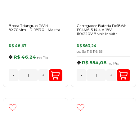
Broca Triangulo P/Vid
Carregador Bateria Dc18Wc
8X70Mm - D-15970 - Makita
1914M6-5 14.4 A 18V -
110/220V Bivolt Makita
R$ 48,67
R$ 583,24
ou
5x
R$ 116,65
R$ 46,24
no
Pix
R$ 554,08
no
Pix
-
+
-
+