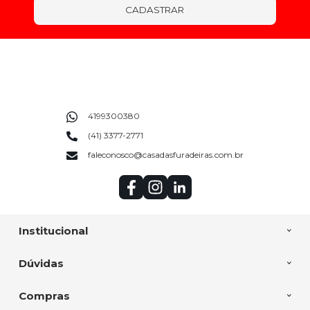
CADASTRAR
4199300380
(41) 3377-2771
faleconosco@casadasfuradeiras.com.br
Institucional
Dúvidas
Compras