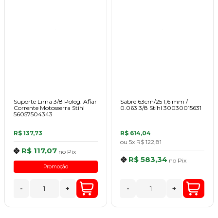
Suporte Lima 3/8 Poleg. Afiar
Sabre 63cm/25 1,6 mm /
Corrente Motosserra Stihl
0.063 3/8 Stihl 30030015631
56057504343
R$ 137,73
R$ 614,04
ou
5x
R$ 122,81
R$ 117,07
no
Pix
R$ 583,34
no
Pix
Promoção
-
+
-
+