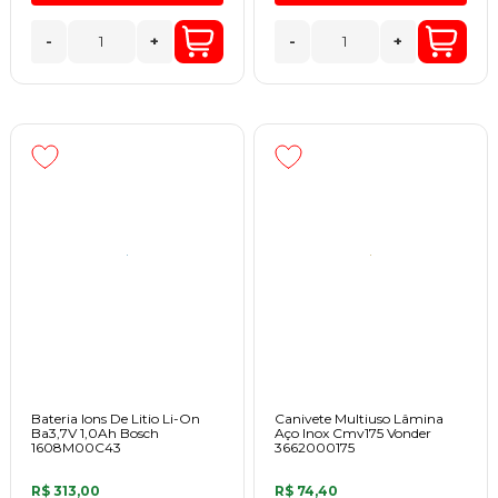
-
+
-
+
Bateria Ions De Litio Li-On
Canivete Multiuso Lâmina
Ba3,7V 1,0Ah Bosch
Aço Inox Cmv175 Vonder
1608M00C43
3662000175
R$ 313,00
R$ 74,40