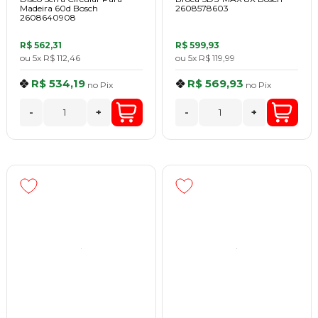
Madeira 60d Bosch
2608578603
2608640908
R$ 562,31
R$ 599,93
ou
5x
R$ 112,46
ou
5x
R$ 119,99
R$ 534,19
R$ 569,93
no
Pix
no
Pix
-
+
-
+