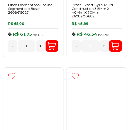
Disco Diamantado Ecoline
Broca Expert Cyl-9 Multi
Segmentado Bosch
Construction 3,5Mm X
2608615027
40Mm X 70Mm
2608900602
R$ 65,00
R$ 48,99
R$ 61,75
R$ 46,54
no
Pix
no
Pix
-
+
-
+