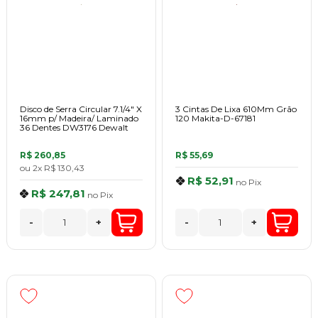
Disco de Serra Circular 7.1/4" X
3 Cintas De Lixa 610Mm Grão
16mm p/ Madeira/ Laminado
120 Makita-D-67181
36 Dentes DW3176 Dewalt
R$ 260,85
R$ 55,69
ou
2x
R$ 130,43
R$ 52,91
no
Pix
R$ 247,81
no
Pix
-
+
-
+