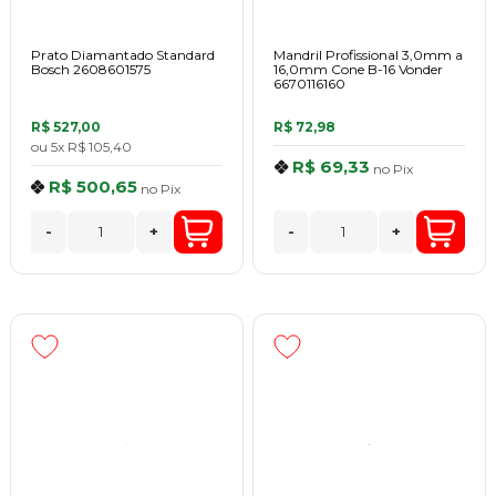
Prato Diamantado Standard
Mandril Profissional 3,0mm a
Bosch 2608601575
16,0mm Cone B-16 Vonder
6670116160
R$ 527,00
R$ 72,98
ou
5x
R$ 105,40
R$ 69,33
no
Pix
R$ 500,65
no
Pix
-
+
-
+