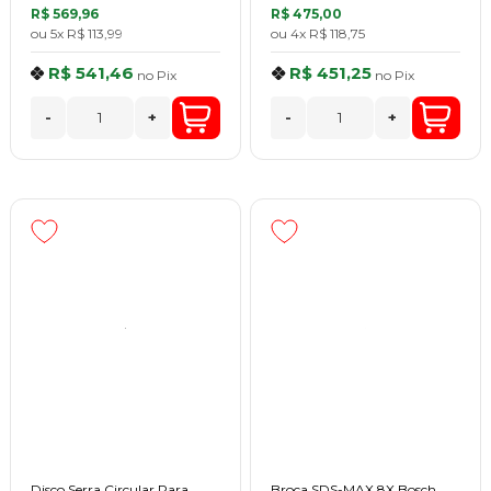
R$ 569,96
R$ 475,00
ou
5x
R$ 113,99
ou
4x
R$ 118,75
R$ 541,46
R$ 451,25
no
Pix
no
Pix
-
+
-
+
Disco Serra Circular Para
Broca SDS-MAX 8X Bosch