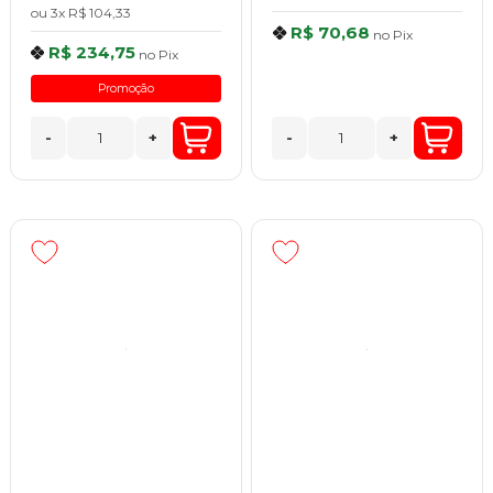
ou
3x
R$ 104,33
R$ 70,68
no
Pix
R$ 234,75
no
Pix
Promoção
-
+
-
+