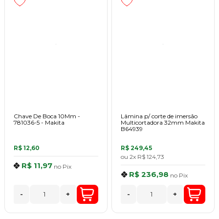
Chave De Boca 10Mm -
Lâmina p/ corte de imersão
781036-5 - Makita
Multicortadora 32mm Makita
B64939
R$ 12,60
R$ 249,45
ou
2x
R$ 124,73
R$ 11,97
no
Pix
R$ 236,98
no
Pix
-
+
-
+