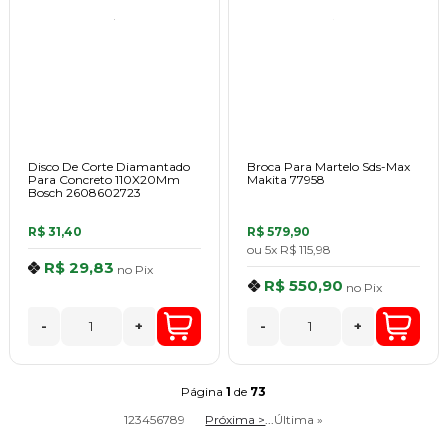
Disco De Corte Diamantado
Broca Para Martelo Sds-Max
Para Concreto 110X20Mm
Makita 77958
Bosch 2608602723
R$ 31,40
R$ 579,90
ou
5x
R$ 115,98
R$ 29,83
no
Pix
R$ 550,90
no
Pix
-
+
-
+
Página
1
de
73
1
2
3
4
5
6
7
8
9
Próxima >
...
Última »