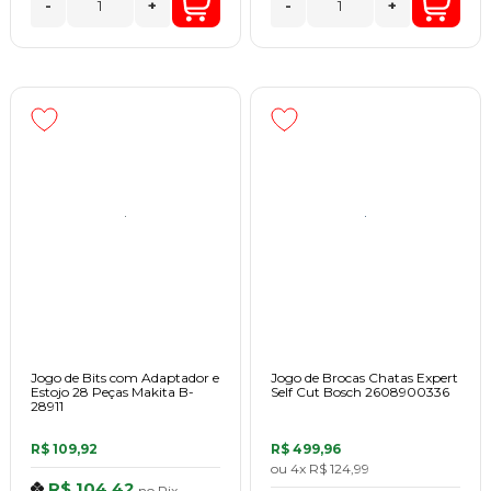
-
+
-
+
Jogo de Bits com Adaptador e
Jogo de Brocas Chatas Expert
Estojo 28 Peças Makita B-
Self Cut Bosch 2608900336
28911
R$ 109,92
R$ 499,96
ou
4x
R$ 124,99
R$ 104,42
no
Pix