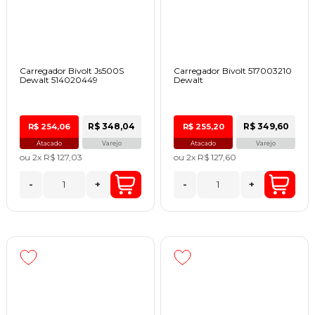
Carregador Bivolt Js500S
Carregador Bivolt 517003210
Dewalt 514020449
Dewalt
R$ 348,04
R$ 349,60
R$ 254,06
R$ 255,20
Atacado
Varejo
Atacado
Varejo
ou
2x
R$ 127,03
ou
2x
R$ 127,60
-
+
-
+