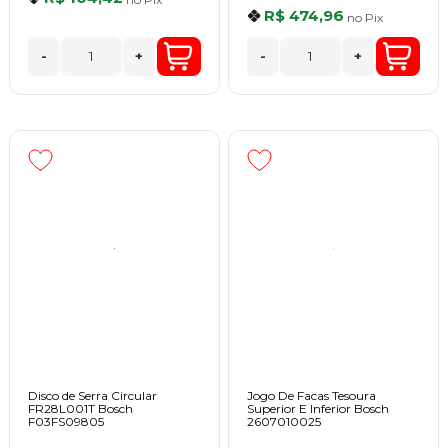
R$ 474,96
no
Pix
-
+
-
+
Disco de Serra Circular
Jogo De Facas Tesoura
FR28L001T Bosch
Superior E Inferior Bosch
F03FS09805
2607010025