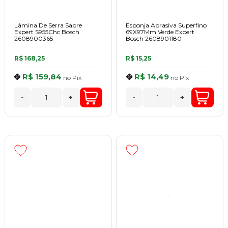
Lâmina De Serra Sabre
Esponja Abrasiva Superfino
Expert S955Chc Bosch
69X97Mm Verde Expert
2608900365
Bosch 2608901180
R$ 168,25
R$ 15,25
R$ 159,84
R$ 14,49
no
Pix
no
Pix
-
+
-
+