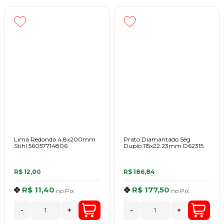
Lima Redonda 4,8x200mm
Prato Diamantado Seg
Stihl 56057714806
Duplo 115x22.23mm D62315
R$ 12,00
R$ 186,84
R$ 11,40
R$ 177,50
no
Pix
no
Pix
-
+
-
+