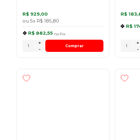
R$ 929,00
R$ 183,
ou
5x
R$ 185,80
R$ 17
R$ 882,55
no
Pix
+
+
Comprar
-
-