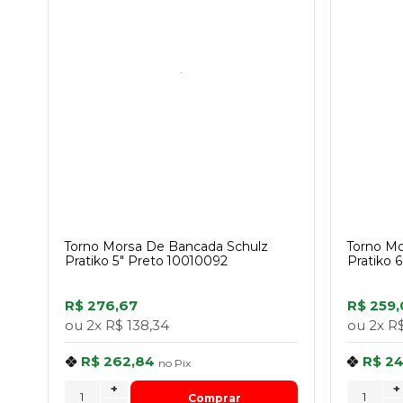
Torno Morsa De Bancada Schulz
Torno Mo
Pratiko 5" Preto 10010092
Pratiko 
R$ 276,67
R$ 259,
ou
2x
R$ 138,34
ou
2x
R$
R$ 262,84
R$ 2
no
Pix
+
+
Comprar