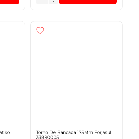
-
atiko
Torno De Bancada 175Mm Forjasul
0
33890005