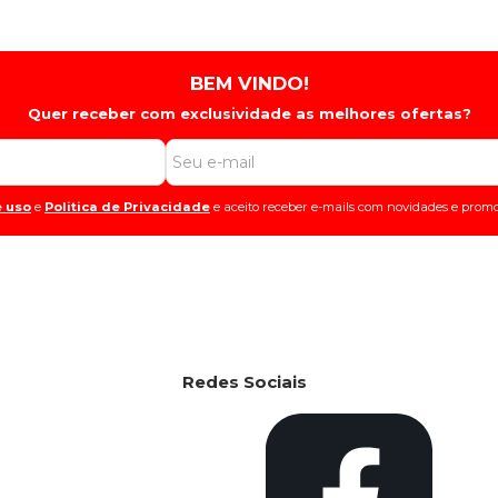
BEM VINDO!
Quer receber com exclusividade as melhores ofertas?
 uso
e
Politica de Privacidade
e aceito receber e-mails com novidades e promo
Redes Sociais