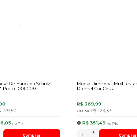
rsa De Bancada Schulz
Morsa Direcional Multi-est
6" Preto 10010093
Dremel Cor Cinza
00
R$ 369,99
 129,50
ou
3x
R$ 123,33
46,05
R$ 351,49
no
Pix
no
Pix
+
Comprar
Comprar