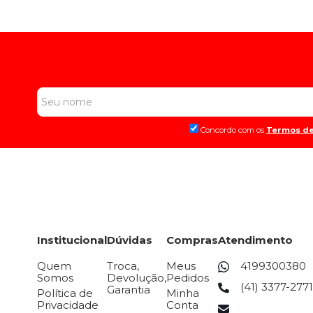
Concordo com os
Termos de
Institucional
Dúvidas
Compras
Atendimento
Quem
Troca,
Meus
4199300380
Somos
Devolução,
Pedidos
(41) 3377-2771
Garantia
Política de
Minha
Privacidade
Conta