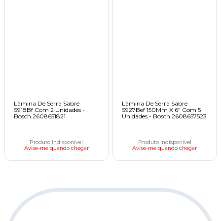
Lâmina De Serra Sabre
Lâmina De Serra Sabre
S918Bf Com 2 Unidades -
S927Bef 150Mm X 6" Com 5
Bosch 2608651821
Unidades - Bosch 2608657523
Produto Indisponível
Produto Indisponível
Avise-me quando chegar
Avise-me quando chegar