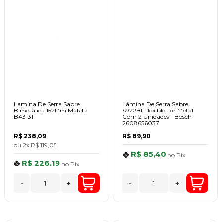
Lamina De Serra Sabre
Lâmina De Serra Sabre
Bimetálica 152Mm Makita
S922Bf Flexible For Metal
B43131
Com 2 Unidades - Bosch
2608656037
R$ 238,09
R$ 89,90
ou
2x
R$ 119,05
R$ 85,40
no
Pix
R$ 226,19
no
Pix
-
+
-
+