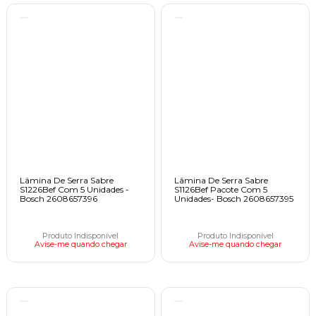
Lâmina De Serra Sabre
Lâmina De Serra Sabre
S1226Bef Com 5 Unidades -
S1126Bef Pacote Com 5
Bosch 2608657396
Unidades- Bosch 2608657395
Produto Indisponível
Produto Indisponível
Avise-me quando chegar
Avise-me quando chegar