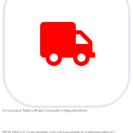
Envio para Todo o Brasil
Consulte o Regulamento
5
BEM VINDO!
Quer receber com exclusividade as melhores ofertas?