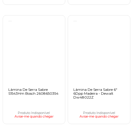
Lâmina De Serra Sabre
Lâmina De Serra Sabre 6"
S1543Hm Bosch 2608650354
6Dpp Madeira - Dewalt
Dw48022Z
Produto Indisponível
Produto Indisponível
Avise-me quando chegar
Avise-me quando chegar