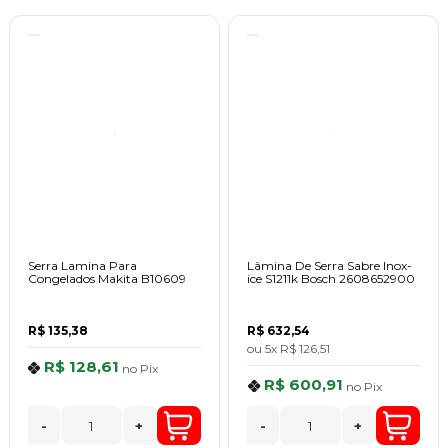
Serra Lamina Para
Lâmina De Serra Sabre Inox-
Congelados Makita B10609
ice S1211k Bosch 2608652900
R$ 135,38
R$ 632,54
ou
5x
R$ 126,51
R$ 128,61
no
Pix
R$ 600,91
no
Pix
-
+
-
+