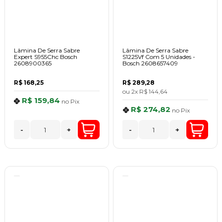
Lâmina De Serra Sabre
Lâmina De Serra Sabre
Expert S955Chc Bosch
S1225Vf Com 5 Unidades -
2608900365
Bosch 2608657409
R$ 168,25
R$ 289,28
ou
2x
R$ 144,64
R$ 159,84
no
Pix
R$ 274,82
no
Pix
-
+
-
+