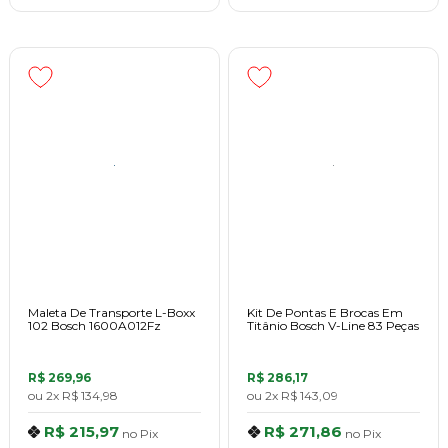
Maleta De Transporte L-Boxx
Kit De Pontas E Brocas Em
102 Bosch 1600A012Fz
Titânio Bosch V-Line 83 Peças
R$ 269,96
R$ 286,17
ou
2x
R$ 134,98
ou
2x
R$ 143,09
R$ 215,97
R$ 271,86
no
Pix
no
Pix