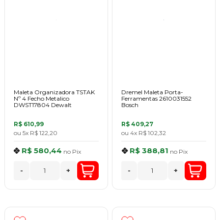
Maleta Organizadora TSTAK
Dremel Maleta Porta-
Nº 4 Fecho Metalico
Ferramentas 2610031552
DWST17804 Dewalt
Bosch
R$ 610,99
R$ 409,27
ou
5x
R$ 122,20
ou
4x
R$ 102,32
R$ 580,44
R$ 388,81
no
Pix
no
Pix
-
+
-
+