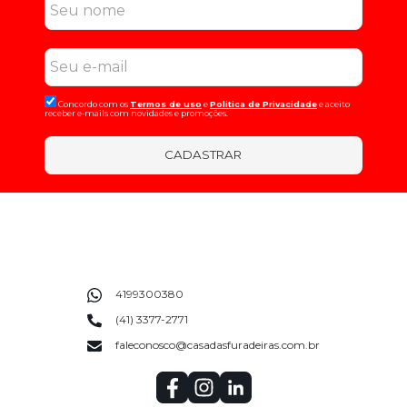
Concordo com os
Termos de uso
e
Politica de Privacidade
e aceito
receber e-mails com novidades e promoções.
CADASTRAR
4199300380
(41) 3377-2771
faleconosco@casadasfuradeiras.com.br