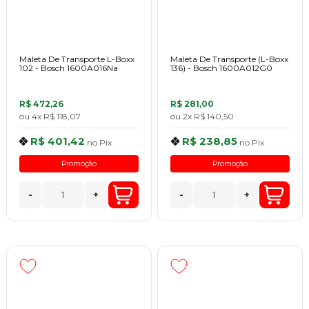
Maleta De Transporte L-Boxx
Maleta De Transporte (L-Boxx
102 - Bosch 1600A016Na
136) - Bosch 1600A012G0
R$ 472,26
R$ 281,00
ou
4x
R$ 118,07
ou
2x
R$ 140,50
R$ 401,42
R$ 238,85
no
Pix
no
Pix
Promoção
Promoção
-
+
-
+