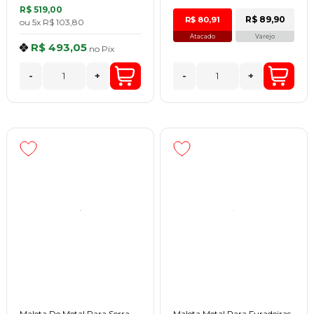
R$ 519,00
R$ 89,90
R$ 80,91
ou
5x
R$ 103,80
Atacado
Varejo
R$ 493,05
no
Pix
-
+
-
+
Maleta De Metal Para Serra
Maleta Metal Para Furadeiras