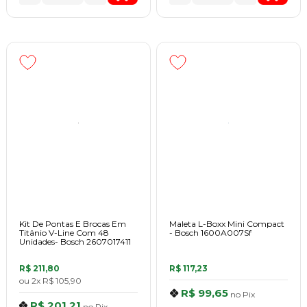
Kit De Pontas E Brocas Em
Maleta L-Boxx Mini Compact
Titânio V-Line Com 48
- Bosch 1600A007Sf
Unidades- Bosch 2607017411
R$ 211,80
R$ 117,23
ou
2x
R$ 105,90
R$ 99,65
no
Pix
R$ 201,21
no
Pix