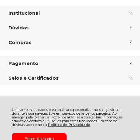
Institucional
Dúvidas
Compras
Pagamento
Selos e Certificados
CASA DAS FURADEIRAS FERTEMP COMERCIAL LTDA, Av. Com. Franco
- 6338 - Uberaba - 81560-000 - Curitiba - PR
Utilizamos seus dados para analisar e personalizar nossa loja virtual
CNPJ: 03.444.274/0001-68 | © Todos os direitos reservados - Casa das
durante a sua navegação e em serviços de terceiros parceiros. Ao
Furadeiras - 2026
navegar pela loja virtual, você nos autoriza a coletar tais informações
através do cookies e utilizá-las para estas finalidades. Em caso de
dúvidas, acesse nossa
Política de Privacidade
Entendi e Aceito