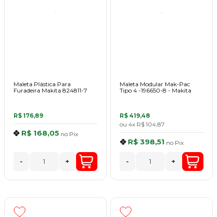
Maleta Plástica Para
Maleta Modular Mak-Pac
Furadeira Makita 824811-7
Tipo 4 -196650-8 - Makita
R$ 176,89
R$ 419,48
ou
4x
R$ 104,87
R$ 168,05
no
Pix
R$ 398,51
no
Pix
-
+
-
+