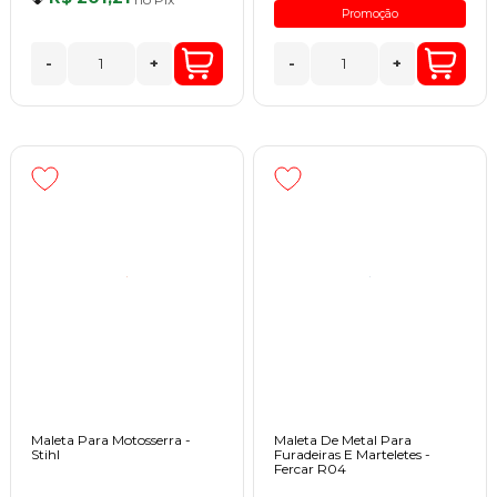
Promoção
-
+
-
+
Maleta Para Motosserra -
Maleta De Metal Para
Stihl
Furadeiras E Marteletes -
Fercar R04