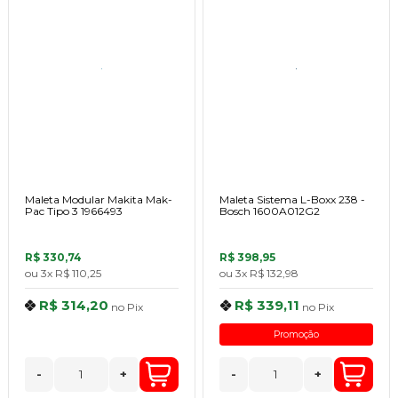
Maleta Modular Makita Mak-
Maleta Sistema L-Boxx 238 -
Pac Tipo 3 1966493
Bosch 1600A012G2
R$ 330,74
R$ 398,95
ou
3x
R$ 110,25
ou
3x
R$ 132,98
R$ 314,20
R$ 339,11
no
Pix
no
Pix
Promoção
-
+
-
+