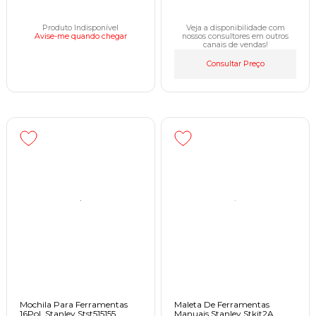
Produto Indisponível
Veja a disponibilidade com
Avise-me quando chegar
nossos consultores em outros
canais de vendas!
Consultar Preço
Mochila Para Ferramentas
Maleta De Ferramentas
16Pol. Stanley Stst515155
Manuais Stanley Stkit2A