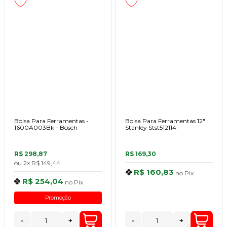
Bolsa Para Ferramentas -
Bolsa Para Ferramentas 12"
1600A003Bk - Bosch
Stanley Stst512114
R$ 298,87
R$ 169,30
ou
2x
R$ 149,44
R$ 160,83
no
Pix
R$ 254,04
no
Pix
Promoção
-
+
-
+