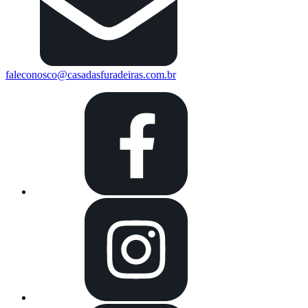
faleconosco@casadasfuradeiras.com.br