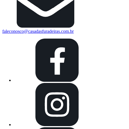
faleconosco@casadasfuradeiras.com.br