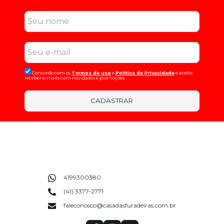
Concordo com os
Termos de uso
e
Politica de Privacidade
e aceito
receber e-mails com novidades e promoções.
CADASTRAR
4199300380
(41) 3377-2771
faleconosco@casadasfuradeiras.com.br