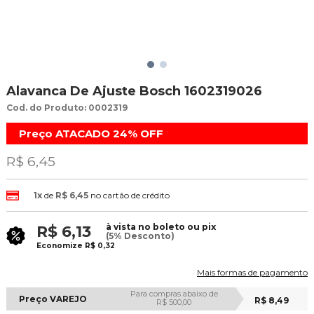
Alavanca De Ajuste Bosch 1602319026
Cod. do Produto: 0002319
Preço ATACADO
24%
OFF
R$ 6,45
1x
de
R$ 6,45
no cartão de crédito
à vista no boleto ou pix
R$ 6,13
(5% Desconto)
Economize
R$ 0,32
Mais formas de pagamento
Para compras abaixo de
Preço VAREJO
R$ 8,49
R$ 500,00