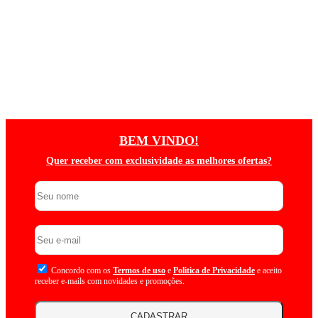
BEM VINDO!
Quer receber com exclusividade as melhores ofertas?
Concordo com os
Termos de uso
e
Politica de Privacidade
e aceito
receber e-mails com novidades e promoções.
CADASTRAR