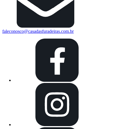
faleconosco@casadasfuradeiras.com.br