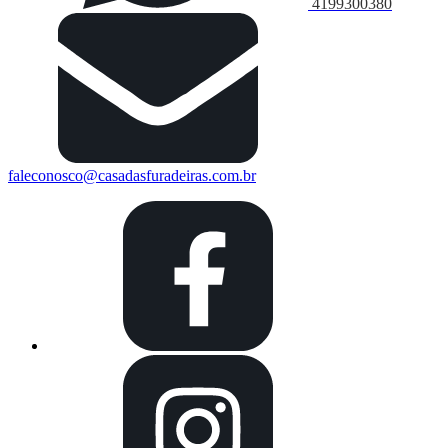
4199300380
faleconosco@casadasfuradeiras.com.br