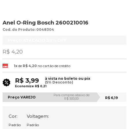
Anel O-Ring Bosch 2600210016
Cod. do Produto: 0048304
Preço ATACADO
32%
OFF
R$ 4,20
1x
de
R$ 4,20
no cartão de crédito
à vista no boleto ou pix
R$ 3,99
(5% Desconto)
Economize
R$ 0,21
Para compras abaixo de
Preço VAREJO
R$ 6,19
R$ 500,00
Cor:
Voltagem:
Padrão
Padrão