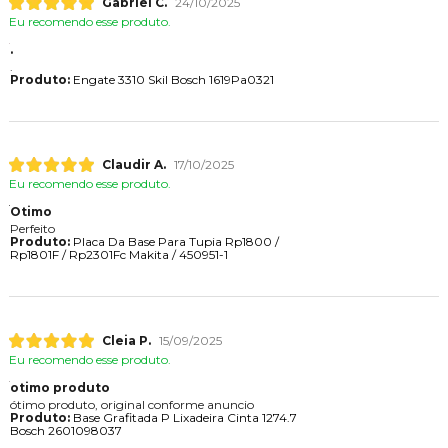
Gabriel C.
24/10/2025
Eu recomendo esse produto.
.
.
Produto:
Engate 3310 Skil Bosch 1619Pa0321
Claudir A.
17/10/2025
Eu recomendo esse produto.
Otimo
Perfeito
Produto:
Placa Da Base Para Tupia Rp1800 /
Rp1801F / Rp2301Fc Makita / 450951-1
Cleia P.
15/09/2025
Eu recomendo esse produto.
otimo produto
ótimo produto, original conforme anuncio
Produto:
Base Grafitada P Lixadeira Cinta 1274.7
Bosch 2601098037