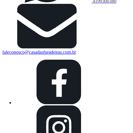
4199300380
faleconosco@casadasfuradeiras.com.br