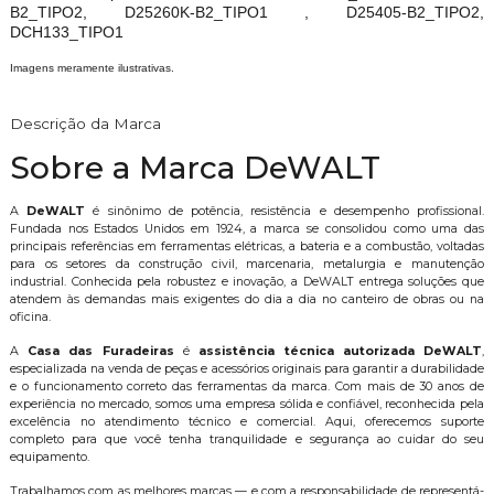
B2_TIPO2, D25260K-B2_TIPO1 , D25405-B2_TIPO2,
DCH133_TIPO1
Imagens meramente ilustrativas.
Descrição da Marca
Sobre a Marca DeWALT
A
DeWALT
é sinônimo de potência, resistência e desempenho profissional.
Fundada nos Estados Unidos em 1924, a marca se consolidou como uma das
principais referências em ferramentas elétricas, a bateria e a combustão, voltadas
para os setores da construção civil, marcenaria, metalurgia e manutenção
industrial. Conhecida pela robustez e inovação, a DeWALT entrega soluções que
atendem às demandas mais exigentes do dia a dia no canteiro de obras ou na
oficina.
A
Casa das Furadeiras
é
assistência técnica autorizada DeWALT
,
especializada na venda de peças e acessórios originais para garantir a durabilidade
e o funcionamento correto das ferramentas da marca. Com mais de 30 anos de
experiência no mercado, somos uma empresa sólida e confiável, reconhecida pela
excelência no atendimento técnico e comercial. Aqui, oferecemos suporte
completo para que você tenha tranquilidade e segurança ao cuidar do seu
equipamento.
Trabalhamos com as melhores marcas — e com a responsabilidade de representá-