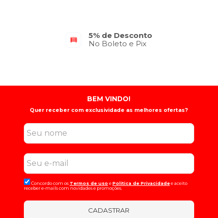
5% de Desconto
No Boleto e Pix
BEM VINDO!
Quer receber com exclusividade as melhores ofertas?
Concordo com os
Termos de uso
e
Politica de Privacidade
e aceito
receber e-mails com novidades e promoções.
CADASTRAR