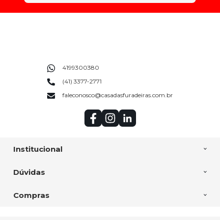
4199300380
(41) 3377-2771
faleconosco@casadasfuradeiras.com.br
Institucional
Dúvidas
Compras