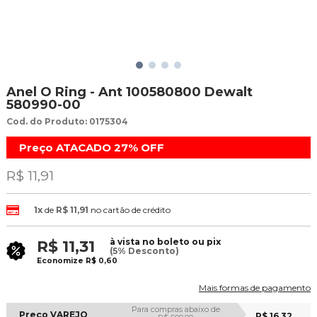
Anel O Ring - Ant 100580800 Dewalt
580990-00
Cod. do Produto: 0175304
Preço ATACADO
27%
OFF
R$ 11,91
1x
de
R$ 11,91
no cartão de crédito
à vista no boleto ou pix
R$ 11,31
(5% Desconto)
Economize
R$ 0,60
Mais formas de pagamento
Para compras abaixo de
Preço VAREJO
R$ 16,32