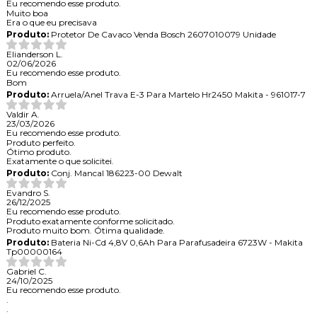
Eu recomendo esse produto.
Muito boa
Era o que eu precisava
Produto:
Protetor De Cavaco Venda Bosch 2607010079 Unidade
Elianderson L.
02/06/2026
Eu recomendo esse produto.
Bom
Produto:
Arruela/Anel Trava E-3 Para Martelo Hr2450 Makita - 961017-7
Valdir A.
23/03/2026
Eu recomendo esse produto.
Produto perfeito.
Ótimo produto.
Exatamente o que solicitei.
Produto:
Conj. Mancal 186223-00 Dewalt
Evandro S.
26/12/2025
Eu recomendo esse produto.
Produto exatamente conforme solicitado.
Produto muito bom. Ótima qualidade.
Produto:
Bateria Ni-Cd 4,8V 0,6Ah Para Parafusadeira 6723W - Makita
Tp00000164
Gabriel C.
24/10/2025
Eu recomendo esse produto.
.
.