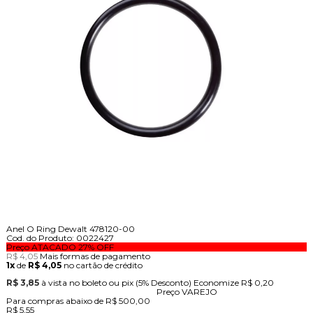
Anel O Ring Dewalt 478120-00
Cod. do Produto: 0022427
Preço ATACADO
27%
OFF
R$ 4,05
Mais formas de pagamento
1x
de
R$ 4,05
no cartão de crédito
R$ 3,85
à vista no boleto ou pix
(5% Desconto)
Economize
R$ 0,20
Preço VAREJO
Para compras abaixo de R$ 500,00
R$ 5,55