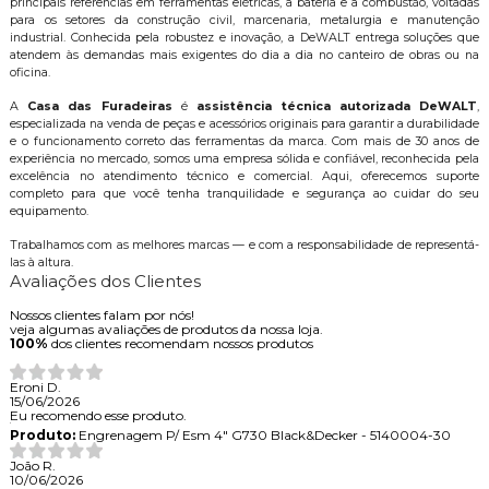
principais referências em ferramentas elétricas, a bateria e a combustão, voltadas
para os setores da construção civil, marcenaria, metalurgia e manutenção
industrial. Conhecida pela robustez e inovação, a DeWALT entrega soluções que
atendem às demandas mais exigentes do dia a dia no canteiro de obras ou na
oficina.
A
Casa das Furadeiras
é
assistência técnica autorizada DeWALT
,
especializada na venda de peças e acessórios originais para garantir a durabilidade
e o funcionamento correto das ferramentas da marca. Com mais de 30 anos de
experiência no mercado, somos uma empresa sólida e confiável, reconhecida pela
excelência no atendimento técnico e comercial. Aqui, oferecemos suporte
completo para que você tenha tranquilidade e segurança ao cuidar do seu
equipamento.
Trabalhamos com as melhores marcas — e com a responsabilidade de representá-
las à altura.
Avaliações dos Clientes
Nossos clientes falam por nós!
veja algumas avaliações de produtos da nossa loja.
100%
dos clientes recomendam nossos produtos
Eroni D.
15/06/2026
Eu recomendo esse produto.
Produto:
Engrenagem P/ Esm 4" G730 Black&Decker - 5140004-30
João R.
10/06/2026