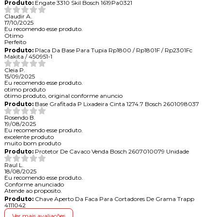
Produto:
Engate 3310 Skil Bosch 1619Pa0321
Claudir A.
17/10/2025
Eu recomendo esse produto.
Otimo
Perfeito
Produto:
Placa Da Base Para Tupia Rp1800 / Rp1801F / Rp2301Fc
Makita / 450951-1
Cleia P.
15/09/2025
Eu recomendo esse produto.
otimo produto
ótimo produto, original conforme anuncio
Produto:
Base Grafitada P Lixadeira Cinta 1274.7 Bosch 2601098037
Rosendo B.
19/08/2025
Eu recomendo esse produto.
excelente produto
muito bom produto
Produto:
Protetor De Cavaco Venda Bosch 2607010079 Unidade
Raul L.
18/08/2025
Eu recomendo esse produto.
Conforme anunciado
Atende ao proposito.
Produto:
Chave Aperto Da Faca Para Cortadores De Grama Trapp
4111042
Ver mais avaliações