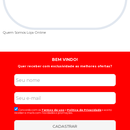
Quem Somos
Loja Online
BEM VINDO!
Quer receber com exclusividade as melhores ofertas?
Concordo com os
Termos de uso
e
Politica de Privacidade
e aceito
receber e-mails com novidades e promoções.
CADASTRAR