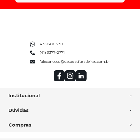
4199300380
(41) 3377-2771
faleconosco@casadasfuradeiras.com.br
Institucional
Dúvidas
Compras