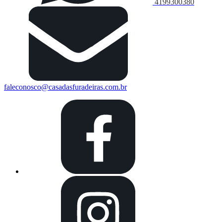
4199300380
faleconosco@casadasfuradeiras.com.br