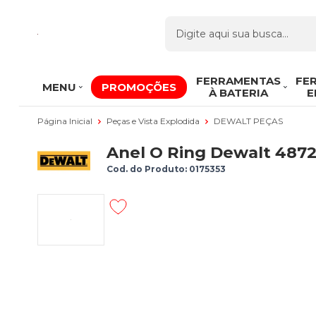
FERRAMENTAS
FE
MENU
PROMOÇÕES
À BATERIA
E
Página Inicial
Peças e Vista Explodida
DEWALT PEÇAS
Anel O Ring Dewalt 487
Cod. do Produto: 0175353