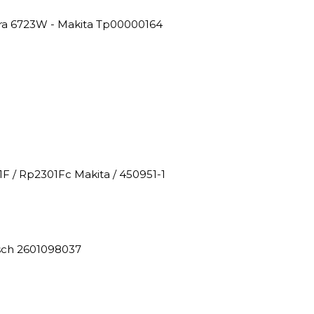
ira 6723W - Makita Tp00000164
F / Rp2301Fc Makita / 450951-1
osch 2601098037