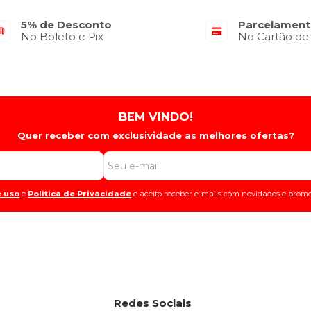
5% de Desconto
Parcelament
No Boleto e Pix
No Cartão de
BEM VINDO!
Quer receber com exclusividade as melhores ofertas?
 uso
e
Politica de Privacidade
e aceito receber e-mails com novidades e promo
Redes Sociais