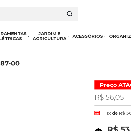
RRAMENTAS
JARDIM E
ACESSÓRIOS
ORGANI
LÉTRICAS
AGRICULTURA
287-00
Preço AT
R$ 56,05
1x
de
R$ 5
R$ 53