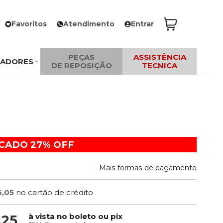
Favoritos
Atendimento
Entrar
PEÇAS
ASSISTÊNCIA
ZADORES
DE REPOSIÇÃO
TECNICA
ACADO
27%
OFF
Mais formas de pagamento
6,05
no cartão de crédito
à vista no boleto ou pix
,25