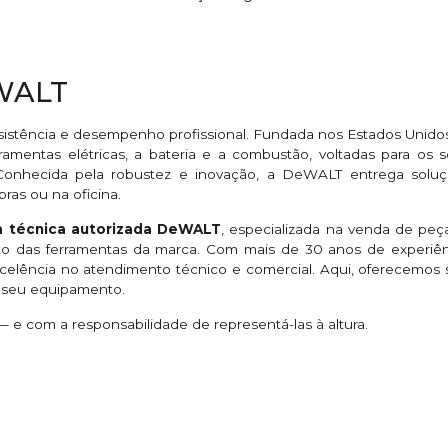
eWALT
sistência e desempenho profissional. Fundada nos Estados Unido
ramentas elétricas, a bateria e a combustão, voltadas para os se
. Conhecida pela robustez e inovação, a DeWALT entrega so
bras ou na oficina.
ia técnica autorizada DeWALT
, especializada na venda de peças
eto das ferramentas da marca. Com mais de 30 anos de exper
excelência no atendimento técnico e comercial. Aqui, oferecemo
o seu equipamento.
e com a responsabilidade de representá-las à altura.