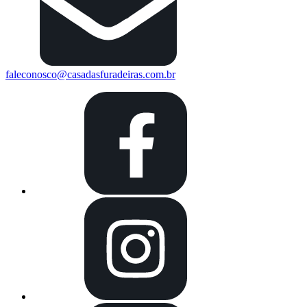
faleconosco@casadasfuradeiras.com.br