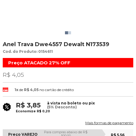
Anel Trava Dwe4557 Dewalt N173539
Cod. do Produto: 0154611
Preço ATACADO
27%
OFF
R$ 4,05
1x
de
R$ 4,05
no cartão de crédito
à vista no boleto ou pix
R$ 3,85
(5% Desconto)
Economize
R$ 0,20
Mais formas de pagamento
Para compras abaixo de R$
Preço VAREJO
R$ 5,56
500,00