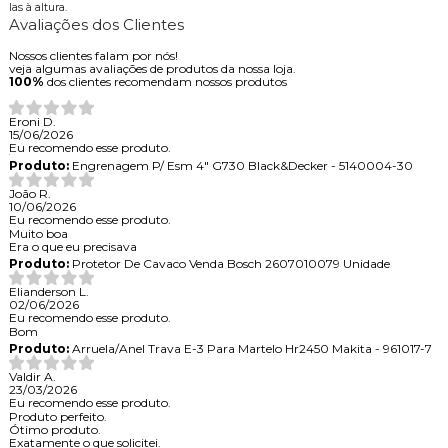
las à altura.
Avaliações dos Clientes
Nossos clientes falam por nós!
veja algumas avaliações de produtos da nossa loja.
100%
dos clientes recomendam nossos produtos
Eroni D.
15/06/2026
Eu recomendo esse produto.
Produto:
Engrenagem P/ Esm 4" G730 Black&Decker - 5140004-30
João R.
10/06/2026
Eu recomendo esse produto.
Muito boa
Era o que eu precisava
Produto:
Protetor De Cavaco Venda Bosch 2607010079 Unidade
Elianderson L.
02/06/2026
Eu recomendo esse produto.
Bom
Produto:
Arruela/Anel Trava E-3 Para Martelo Hr2450 Makita - 961017-7
Valdir A.
23/03/2026
Eu recomendo esse produto.
Produto perfeito.
Ótimo produto.
Exatamente o que solicitei.