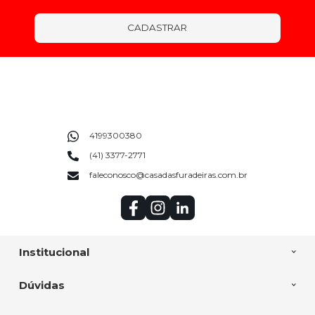
CADASTRAR
4199300380
(41) 3377-2771
faleconosco@casadasfuradeiras.com.br
Institucional
Dúvidas