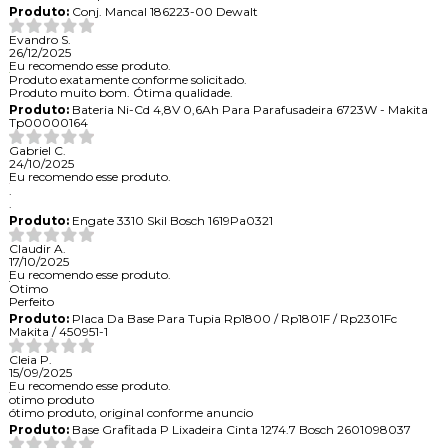
Produto:
Conj. Mancal 186223-00 Dewalt
Evandro S.
26/12/2025
Eu recomendo esse produto.
Produto exatamente conforme solicitado.
Produto muito bom. Ótima qualidade.
Produto:
Bateria Ni-Cd 4,8V 0,6Ah Para Parafusadeira 6723W - Makita
Tp00000164
Gabriel C.
24/10/2025
Eu recomendo esse produto.
.
.
Produto:
Engate 3310 Skil Bosch 1619Pa0321
Claudir A.
17/10/2025
Eu recomendo esse produto.
Otimo
Perfeito
Produto:
Placa Da Base Para Tupia Rp1800 / Rp1801F / Rp2301Fc
Makita / 450951-1
Cleia P.
15/09/2025
Eu recomendo esse produto.
otimo produto
ótimo produto, original conforme anuncio
Produto:
Base Grafitada P Lixadeira Cinta 1274.7 Bosch 2601098037