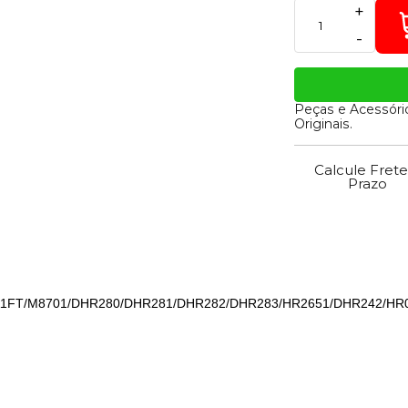
+
-
Peças e Acessóri
Originais.
Calcule Frete
Prazo
2611FT/M8701/DHR280/DHR281/DHR282/DHR283/HR2651/DHR242/