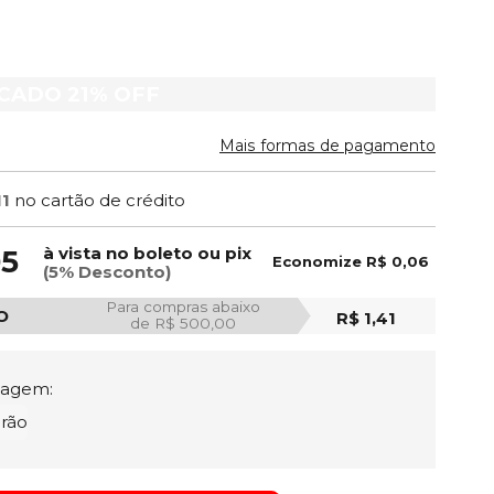
ACADO
21%
OFF
Mais formas de pagamento
11
no cartão de crédito
à vista no boleto ou pix
05
Economize
R$ 0,06
(5% Desconto)
Para compras abaixo
O
R$ 1,41
de R$ 500,00
tagem:
rão