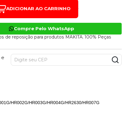
ADICIONAR AO CARRINHO
Compre Pelo WhatsApp
os de reposição para produtos MAKITA. 100% Peças
 e
HR001G/HR002G/HR003G/HR004G/HR2630/HR007G