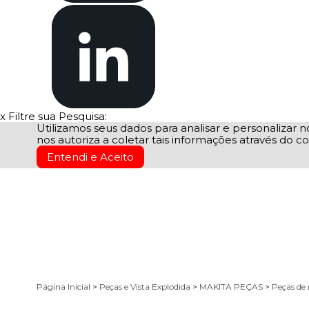
x
Filtre sua Pesquisa:
Utilizamos seus dados para analisar e personalizar no
nos autoriza a coletar tais informações através do co
Entendi e Aceito
Página Inicial
>
Peças e Vista Explodida
>
MAKITA PEÇAS
>
Peças de 