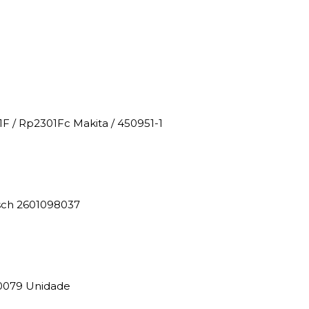
F / Rp2301Fc Makita / 450951-1
osch 2601098037
0079 Unidade