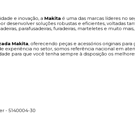
idade e inovação, a
Makita
é uma das marcas líderes no seg
 desenvolver soluções robustas e eficientes, voltadas tant
eiras, parafusadeiras, furadeiras, marteletes e muito ma
zada Makita
, oferecendo peças e acessórios originais pa
de experiência no setor, somos referência nacional em a
edade para que você tenha sempre à disposição os melhores
r - 5140004-30