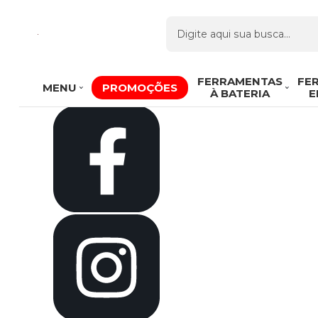
Olá Visitante!
Acesse sua conta e pedidos
Página Inicial
Quem Somos
Como Comprar
Fale Conosco
Venda Atacado
FERRAMENTAS
FE
MENU
PROMOÇÕES
Favoritos
À BATERIA
E