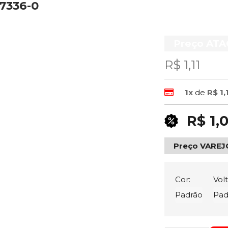
57336-0
Preço AT
R$ 1,11
1x
de
R$ 1,
R$ 1,
Preço VAREJ
Cor:
Vol
Padrão
Pad