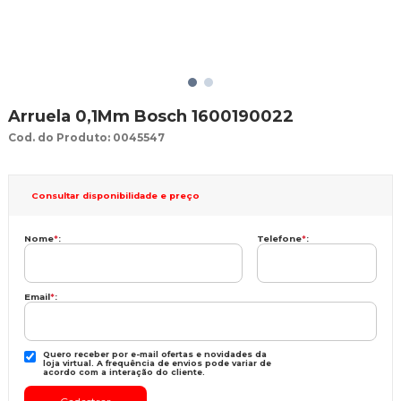
Arruela 0,1Mm Bosch 1600190022
Cod. do Produto: 0045547
Consultar disponibilidade e preço
Nome
*
:
Telefone
*
:
Email
*
:
Quero receber por e-mail ofertas e novidades da
loja virtual. A frequência de envios pode variar de
acordo com a interação do cliente.