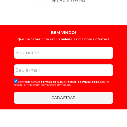
No Boleto e Pix
BEM VINDO!
Quer receber com exclusividade as melhores ofertas?
Concordo com os
Termos de uso
e
Politica de Privacidade
e aceito
receber e-mails com novidades e promoções.
CADASTRAR