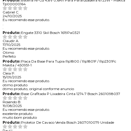
Produto:
Bateria Ni-Cd 4,8V 0,6Ah Para Parafusadeira 6723W - Makita
Tp00000164
Gabriel C.
24/10/2025
Eu recomendo esse produto.
.
.
Produto:
Engate 3310 Skil Bosch 1619Pa0321
Claudir A.
17/10/2025
Eu recomendo esse produto.
Otimo
Perfeito
Produto:
Placa Da Base Para Tupia Rp1800 / Rp1801F / Rp2301Fc
Makita / 450951-1
Cleia P.
15/09/2025
Eu recomendo esse produto.
otimo produto
ótimo produto, original conforme anuncio
Produto:
Base Grafitada P Lixadeira Cinta 1274.7 Bosch 2601098037
Rosendo B.
19/08/2025
Eu recomendo esse produto.
excelente produto
muito bom produto
Produto:
Protetor De Cavaco Venda Bosch 2607010079 Unidade
Raul L.