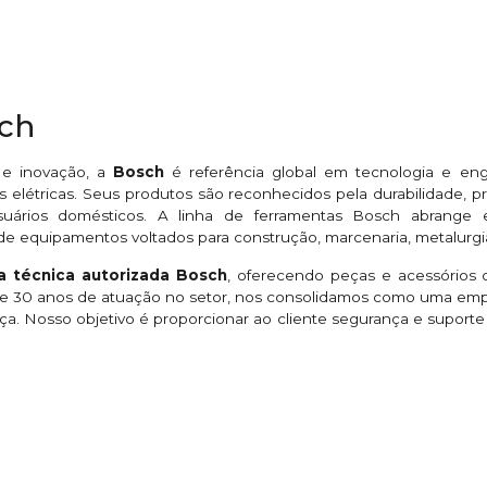
sch
 e inovação, a
Bosch
é referência global em tecnologia e en
 elétricas. Seus produtos são reconhecidos pela durabilidade,
suários domésticos. A linha de ferramentas Bosch abrange esme
de equipamentos voltados para construção, marcenaria, metalurgi
ia técnica autorizada Bosch
, oferecendo peças e acessórios o
 de 30 anos de atuação no setor, nos consolidamos como uma em
ça. Nosso objetivo é proporcionar ao cliente segurança e suport