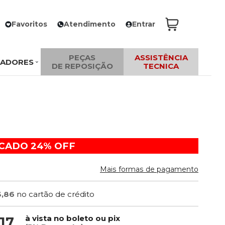
Favoritos
Atendimento
Entrar
PEÇAS
ASSISTÊNCIA
ZADORES
DE REPOSIÇÃO
TECNICA
ACADO
24%
OFF
Mais formas de pagamento
3,86
no cartão de crédito
à vista no boleto ou pix
,17