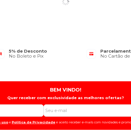
5% de Desconto
Parcelament
No Boleto e Pix
No Cartão de
BEM VINDO!
Quer receber com exclusividade as melhores ofertas?
 uso
e
Politica de Privacidade
e aceito receber e-mails com novidades e promo