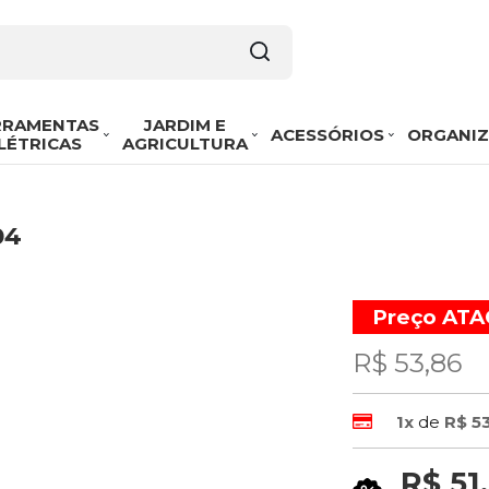
RRAMENTAS
JARDIM E
ACESSÓRIOS
ORGANI
LÉTRICAS
AGRICULTURA
04
Preço AT
R$ 53,86
1x
de
R$ 5
R$ 51