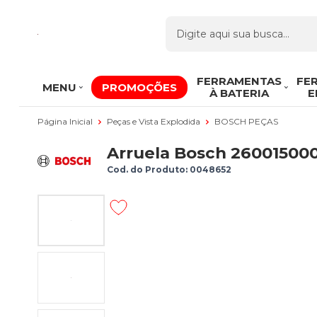
FERRAMENTAS
FE
MENU
PROMOÇÕES
À BATERIA
E
Página Inicial
Peças e Vista Explodida
BOSCH PEÇAS
Arruela Bosch 26001500
Cod. do Produto: 0048652