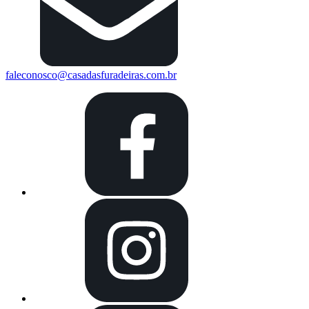
faleconosco@casadasfuradeiras.com.br