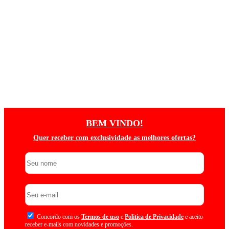
BEM VINDO!
Quer receber com exclusividade as melhores ofertas?
Concordo com os
Termos de uso
e
Politica de Privacidade
e aceito
receber e-mails com novidades e promoções.