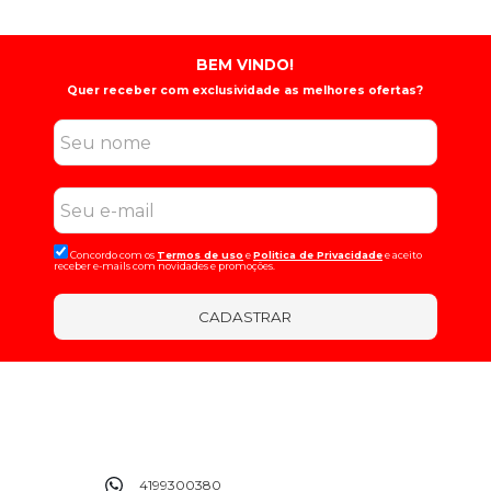
BEM VINDO!
Quer receber com exclusividade as melhores ofertas?
Concordo com os
Termos de uso
e
Politica de Privacidade
e aceito
receber e-mails com novidades e promoções.
CADASTRAR
4199300380