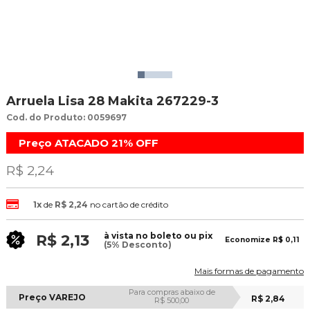
Arruela Lisa 28 Makita 267229-3
Cod. do Produto: 0059697
Preço ATACADO
21%
OFF
R$ 2,24
1x
de
R$ 2,24
no cartão de crédito
à vista no boleto ou pix
R$ 2,13
Economize
R$ 0,11
(5% Desconto)
Mais formas de pagamento
Para compras abaixo de
Preço VAREJO
R$ 2,84
R$ 500,00