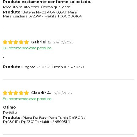
Produto exatamente conforme solicitado.
Produto muito bom. Ótima qualidade.
Produto:
Bateria Ni-Cd 4,8V 0,6Ah Para
Parafusadeira 6723W - Makita Tp00000164
Gabriel C.
24/10/2025
Eu recomendo esse produto.
.
.
Produto:
Engate 3310 Skil Bosch 1619Pa0321
Claudir A.
17/10/2025
Eu recomendo esse produto.
Otimo
Perfeito
Produto:
Placa Da Base Para Tupia Rp1800 /
Rp1801F / Rp2301Fc Makita / 450951-1