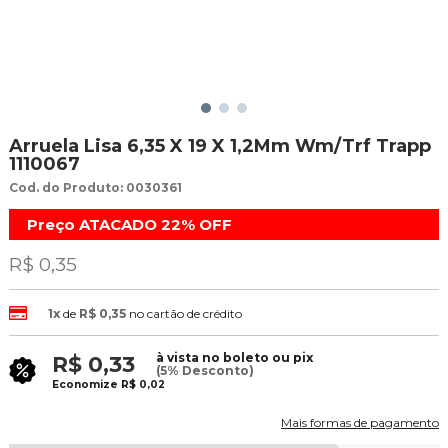
Arruela Lisa 6,35 X 19 X 1,2Mm Wm/Trf Trapp
1110067
Cod. do Produto: 0030361
Preço ATACADO
22%
OFF
R$ 0,35
1x
de
R$ 0,35
no cartão de crédito
à vista no boleto ou pix
R$ 0,33
(5% Desconto)
Economize
R$ 0,02
Mais formas de pagamento