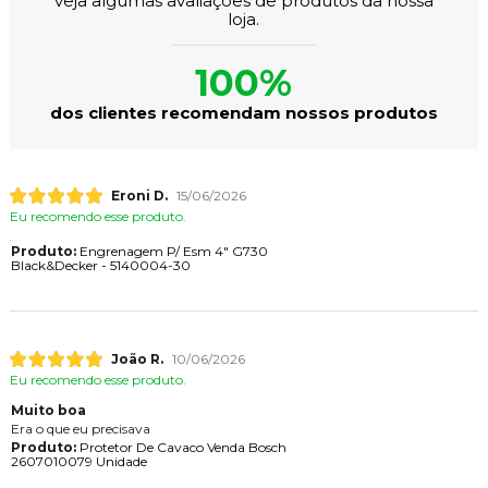
veja algumas avaliações de produtos da nossa
loja.
100%
dos clientes recomendam nossos produtos
Eroni D.
15/06/2026
Eu recomendo esse produto.
Produto:
Engrenagem P/ Esm 4" G730
Black&Decker - 5140004-30
João R.
10/06/2026
Eu recomendo esse produto.
Muito boa
Era o que eu precisava
Produto:
Protetor De Cavaco Venda Bosch
2607010079 Unidade