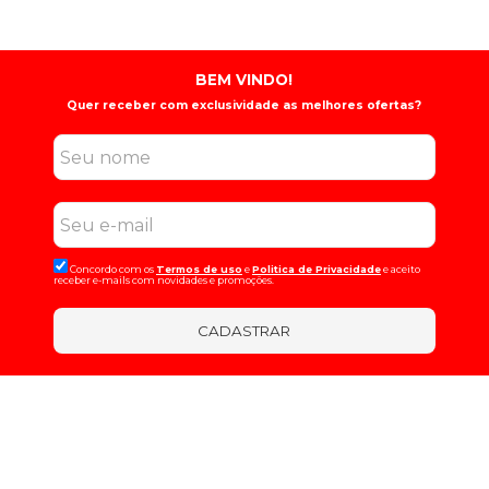
BEM VINDO!
Quer receber com exclusividade as melhores ofertas?
Concordo com os
Termos de uso
e
Politica de Privacidade
e aceito
receber e-mails com novidades e promoções.
CADASTRAR