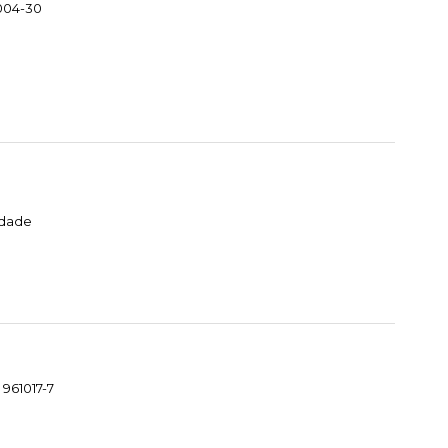
004-30
idade
 961017-7