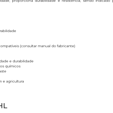
idade, proporciona durabilidade e resistência, sendo indicado
urabilidade
 compatíveis (consultar manual do fabricante)
lidade e durabilidade
tos químicos
aste
 e agricultura
HL