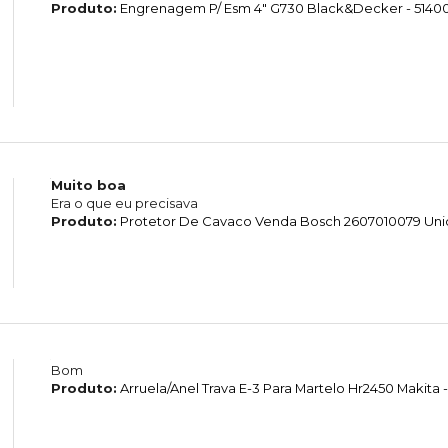
Produto:
Engrenagem P/ Esm 4" G730 Black&Decker - 5140
Muito boa
Era o que eu precisava
Produto:
Protetor De Cavaco Venda Bosch 2607010079 Un
Bom
Produto:
Arruela/Anel Trava E-3 Para Martelo Hr2450 Makita -