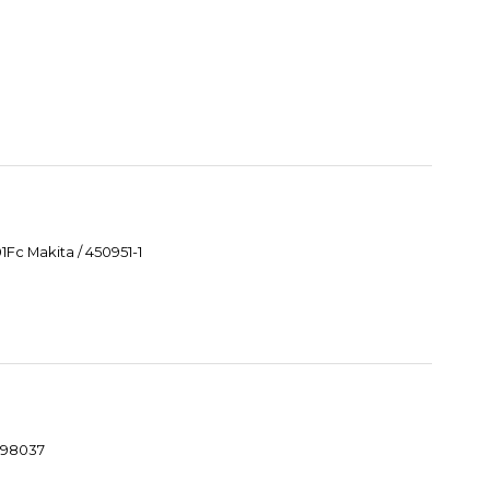
Fc Makita / 450951-1
1098037