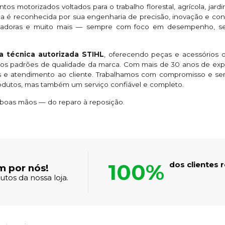
os motorizados voltados para o trabalho florestal, agrícola, ja
é reconhecida por sua engenharia de precisão, inovação e confiab
lavadoras e muito mais — sempre com foco em desempenho, seg
ia técnica autorizada STIHL
, oferecendo peças e acessórios 
dos padrões de qualidade da marca. Com mais de 30 anos de expe
as e atendimento ao cliente. Trabalhamos com compromisso e ser
odutos, mas também um serviço confiável e completo.
boas mãos — do reparo à reposição.
100%
dos clientes
m por nós!
tos da nossa loja.