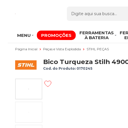
FERRAMENTAS
FE
MENU
PROMOÇÕES
À BATERIA
E
Página Inicial
Peças e Vista Explodida
STIHL PEÇAS
Bico Turqueza Stilh 490
Cod. do Produto: 0170245