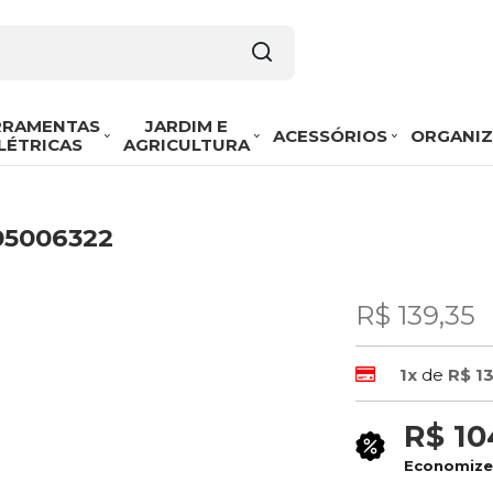
RRAMENTAS
JARDIM E
ACESSÓRIOS
ORGANI
LÉTRICAS
AGRICULTURA
05006322
R$ 139,35
1x
de
R$ 1
R$ 10
Economiz