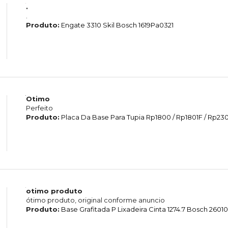
.
.
Produto:
Engate 3310 Skil Bosch 1619Pa0321
Otimo
Perfeito
Produto:
Placa Da Base Para Tupia Rp1800 / Rp1801F / Rp2301
otimo produto
ótimo produto, original conforme anuncio
Produto:
Base Grafitada P Lixadeira Cinta 1274.7 Bosch 260