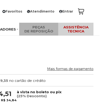
Favoritos
Atendimento
Entrar
PEÇAS
ASSISTÊNCIA
ZADORES
DE REPOSIÇÃO
TECNICA
Mais formas de pagamento
39,35
no cartão de crédito
à vista no boleto ou pix
4,51
(25% Desconto)
e
R$ 34,84