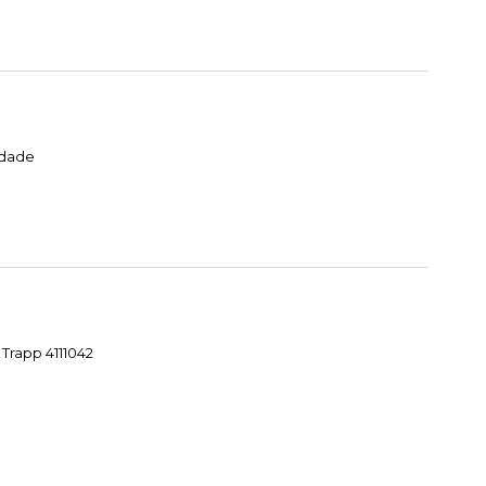
idade
Trapp 4111042