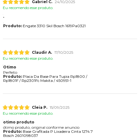
Gabriel C.
24/10/2025
Eu recomendo esse produto.
.
.
Produto:
Engate 3310 Skil Bosch 1619Pa0321
Claudir A.
17/10/2025
Eu recomendo esse produto.
Otimo
Perfeito
Produto:
Placa Da Base Para Tupia Rp1800 /
Rp1801F / Rp2301Fc Makita / 450951-1
Cleia P.
15/09/2025
Eu recomendo esse produto.
otimo produto
ótimo produto, original conforme anuncio
Produto:
Base Grafitada P Lixadeira Cinta 1274.7
Bosch 2601098037