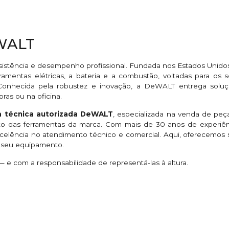
eWALT
sistência e desempenho profissional. Fundada nos Estados Unido
ramentas elétricas, a bateria e a combustão, voltadas para os se
. Conhecida pela robustez e inovação, a DeWALT entrega so
bras ou na oficina.
ia técnica autorizada DeWALT
, especializada na venda de peças
eto das ferramentas da marca. Com mais de 30 anos de exper
excelência no atendimento técnico e comercial. Aqui, oferecemo
o seu equipamento.
e com a responsabilidade de representá-las à altura.