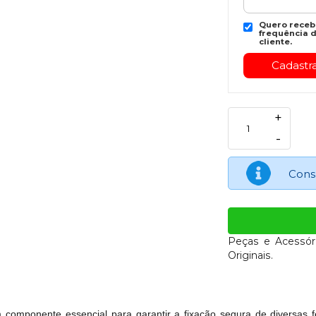
Quero recebe
frequência d
cliente.
+
-
Cons
Peças e Acessór
Originais.
mponente essencial para garantir a fixação segura de diversas f