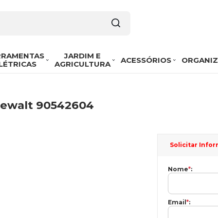
RRAMENTAS
JARDIM E
ACESSÓRIOS
ORGANI
LÉTRICAS
AGRICULTURA
Dewalt 90542604
Solicitar Inf
Nome
*
:
Email
*
: