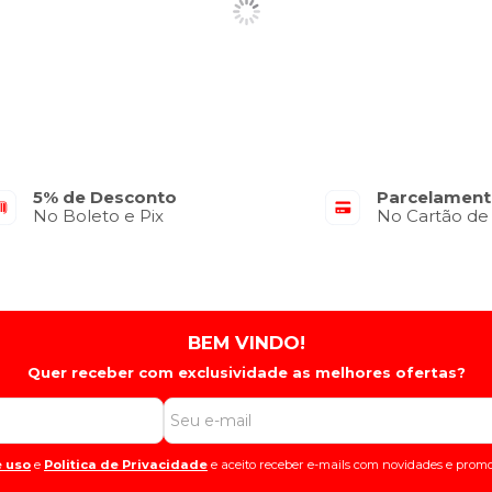
5% de Desconto
Parcelament
No Boleto e Pix
No Cartão de
BEM VINDO!
Quer receber com exclusividade as melhores ofertas?
 uso
e
Politica de Privacidade
e aceito receber e-mails com novidades e promo