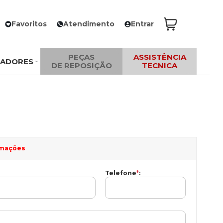
Favoritos
Atendimento
Entrar
PEÇAS
ASSISTÊNCIA
ZADORES
DE REPOSIÇÃO
TECNICA
ormações
Telefone
*
: