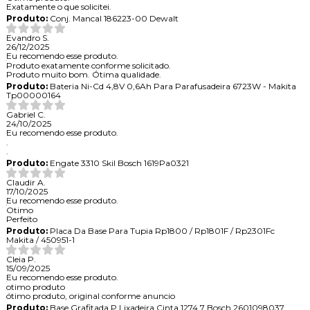
Exatamente o que solicitei.
Produto:
Conj. Mancal 186223-00 Dewalt
Evandro S.
26/12/2025
Eu recomendo esse produto.
Produto exatamente conforme solicitado.
Produto muito bom. Ótima qualidade.
Produto:
Bateria Ni-Cd 4,8V 0,6Ah Para Parafusadeira 6723W - Makita
Tp00000164
Gabriel C.
24/10/2025
Eu recomendo esse produto.
.
.
Produto:
Engate 3310 Skil Bosch 1619Pa0321
Claudir A.
17/10/2025
Eu recomendo esse produto.
Otimo
Perfeito
Produto:
Placa Da Base Para Tupia Rp1800 / Rp1801F / Rp2301Fc
Makita / 450951-1
Cleia P.
15/09/2025
Eu recomendo esse produto.
otimo produto
ótimo produto, original conforme anuncio
Produto:
Base Grafitada P Lixadeira Cinta 1274.7 Bosch 2601098037