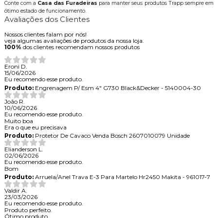
Conte com a
Casa das Furadeiras
para manter seus produtos Trapp sempre em
ótimo estado de funcionamento.
Avaliações dos Clientes
Nossos clientes falam por nós!
veja algumas avaliações de produtos da nossa loja.
100%
dos clientes recomendam nossos produtos
Eroni D.
15/06/2026
Eu recomendo esse produto.
Produto:
Engrenagem P/ Esm 4" G730 Black&Decker - 5140004-30
João R.
10/06/2026
Eu recomendo esse produto.
Muito boa
Era o que eu precisava
Produto:
Protetor De Cavaco Venda Bosch 2607010079 Unidade
Elianderson L.
02/06/2026
Eu recomendo esse produto.
Bom
Produto:
Arruela/Anel Trava E-3 Para Martelo Hr2450 Makita - 961017-7
Valdir A.
23/03/2026
Eu recomendo esse produto.
Produto perfeito.
Ótimo produto.