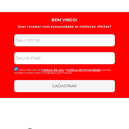
BEM VINDO!
Quer receber com exclusividade as melhores ofertas?
Concordo com os
Termos de uso
e
Politica de Privacidade
e aceito
receber e-mails com novidades e promoções.
CADASTRAR