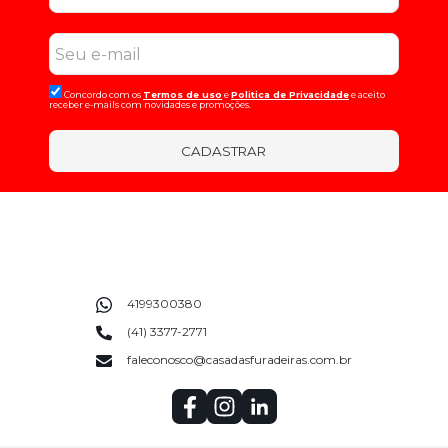
Concordo com os
Termos de uso
e
Politica de Privacidade
e aceito
receber e-mails com novidades e promoções.
CADASTRAR
4199300380
(41) 3377-2771
faleconosco@casadasfuradeiras.com.br