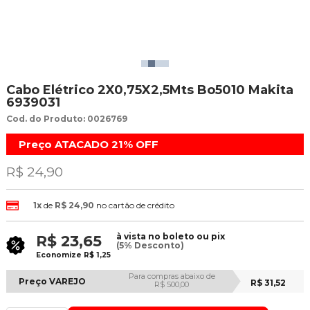
Cabo Elétrico 2X0,75X2,5Mts Bo5010 Makita
6939031
Cod. do Produto: 0026769
Preço ATACADO
21%
OFF
R$ 24,90
1x
de
R$ 24,90
no cartão de crédito
à vista no boleto ou pix
R$ 23,65
(5% Desconto)
Economize
R$ 1,25
Para compras abaixo de
Preço VAREJO
R$ 31,52
R$ 500,00