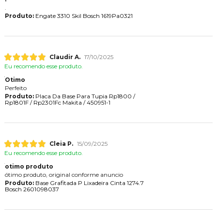
.
Produto:
Engate 3310 Skil Bosch 1619Pa0321
Claudir A.
17/10/2025
Eu recomendo esse produto.
Otimo
Perfeito
Produto:
Placa Da Base Para Tupia Rp1800 /
Rp1801F / Rp2301Fc Makita / 450951-1
Cleia P.
15/09/2025
Eu recomendo esse produto.
otimo produto
ótimo produto, original conforme anuncio
Produto:
Base Grafitada P Lixadeira Cinta 1274.7
Bosch 2601098037