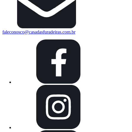
faleconosco@casadasfuradeiras.com.br