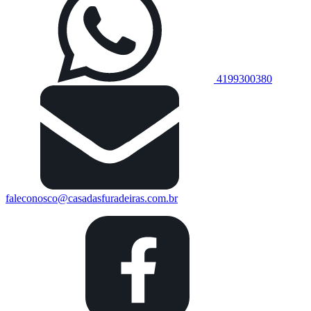
4199300380
faleconosco@casadasfuradeiras.com.br