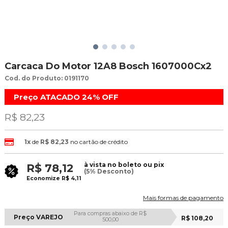
Carcaca Do Motor 12A8 Bosch 1607000Cx2
Cod. do Produto: 0191170
Preço ATACADO
24%
OFF
R$ 82,23
1x
de
R$ 82,23
no cartão de crédito
à vista no boleto ou pix
R$ 78,12
(5% Desconto)
Economize
R$ 4,11
Mais formas de pagamento
Para compras abaixo de R$
Preço VAREJO
R$ 108,20
500,00