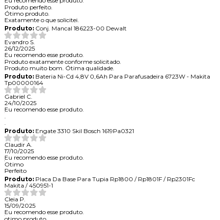
Eu recomendo esse produto.
Produto perfeito.
Ótimo produto.
Exatamente o que solicitei.
Produto:
Conj. Mancal 186223-00 Dewalt
Evandro S.
26/12/2025
Eu recomendo esse produto.
Produto exatamente conforme solicitado.
Produto muito bom. Ótima qualidade.
Produto:
Bateria Ni-Cd 4,8V 0,6Ah Para Parafusadeira 6723W - Makita
Tp00000164
Gabriel C.
24/10/2025
Eu recomendo esse produto.
.
.
Produto:
Engate 3310 Skil Bosch 1619Pa0321
Claudir A.
17/10/2025
Eu recomendo esse produto.
Otimo
Perfeito
Produto:
Placa Da Base Para Tupia Rp1800 / Rp1801F / Rp2301Fc
Makita / 450951-1
Cleia P.
15/09/2025
Eu recomendo esse produto.
otimo produto