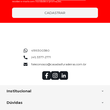
receber e-mails com novidades e promoções.
CADASTRAR
4199300380
(41) 3377-2771
faleconosco@casadasfuradeiras.com.br
Institucional
Dúvidas