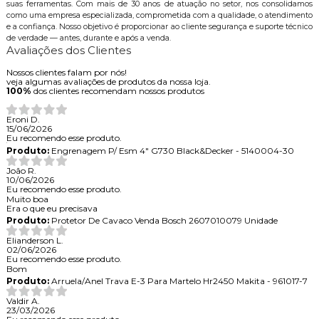
suas ferramentas. Com mais de 30 anos de atuação no setor, nos consolidamos
como uma empresa especializada, comprometida com a qualidade, o atendimento
e a confiança. Nosso objetivo é proporcionar ao cliente segurança e suporte técnico
de verdade — antes, durante e após a venda.
Avaliações dos Clientes
Nossos clientes falam por nós!
veja algumas avaliações de produtos da nossa loja.
100%
dos clientes recomendam nossos produtos
Eroni D.
15/06/2026
Eu recomendo esse produto.
Produto:
Engrenagem P/ Esm 4" G730 Black&Decker - 5140004-30
João R.
10/06/2026
Eu recomendo esse produto.
Muito boa
Era o que eu precisava
Produto:
Protetor De Cavaco Venda Bosch 2607010079 Unidade
Elianderson L.
02/06/2026
Eu recomendo esse produto.
Bom
Produto:
Arruela/Anel Trava E-3 Para Martelo Hr2450 Makita - 961017-7
Valdir A.
23/03/2026