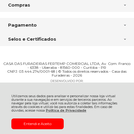
Compras
Pagamento
Selos e Certificados
CASA DAS FURADEIRAS FERTEMP COMERCIAL LTDA, Av. Com. Franco
- 6338 - Uberaba - 81560-000 - Curitiba - PR
CNPJ: 03.444.274/0001-68 | © Todos os direitos reservados - Casa das
Furadeiras - 2026
Utilizamos seus dados para analisar e personalizar nossa loja virtual
durante a sua navegação e em serviços de terceiros parceiros. Ao
navegar pela loja virtual, você nos autoriza a coletar tais informações
através do cookies e utilizá-las para estas finalidades. Em caso de
dúvidas, acesse nossa
Política de Privacidade
Entendi e Aceito
ADICIONAR AO
R$ 108,20
CARRINHO