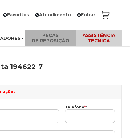
Favoritos
Atendimento
Entrar
PEÇAS
ASSISTÊNCIA
ZADORES
DE REPOSIÇÃO
TECNICA
ta 194622-7
ormações
Telefone
*
: