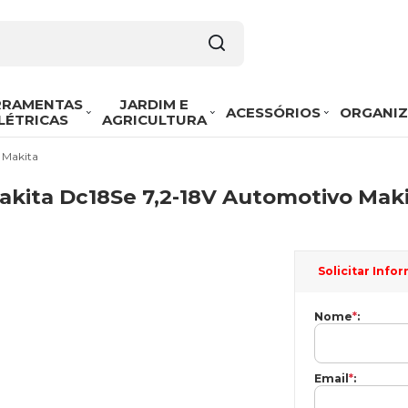
RRAMENTAS
JARDIM E
ACESSÓRIOS
ORGANI
LÉTRICAS
AGRICULTURA
 Makita
akita Dc18Se 7,2-18V Automotivo Maki
Solicitar Inf
Nome
*
:
Email
*
: