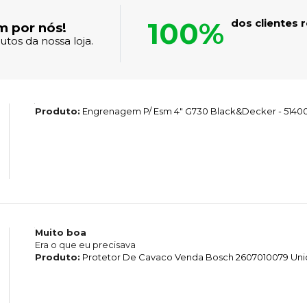
100%
dos clientes
m por nós!
tos da nossa loja.
Produto:
Engrenagem P/ Esm 4" G730 Black&Decker - 5140
Muito boa
Era o que eu precisava
Produto:
Protetor De Cavaco Venda Bosch 2607010079 Un