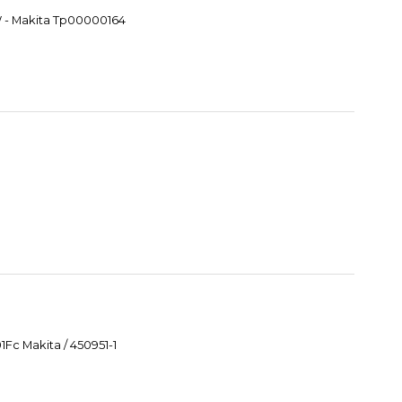
W - Makita Tp00000164
Fc Makita / 450951-1