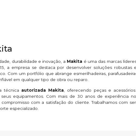
ita
ade, durabilidade e inovação, a
Makita
é uma das marcas líderes
5, a empresa se destaca por desenvolver soluções robustas e 
co. Com um portfólio que abrange esmerilhadeiras, parafusadeiras,
iável em qualquer tipo de obra ou reparo.
ia técnica
autorizada Makita
, oferecendo peças e acessórios
eus equipamentos. Com mais de 30 anos de experiência no 
 compromisso com a satisfação do cliente. Trabalhamos com se
orte especializado.