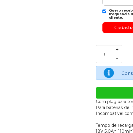
Quero recebe
frequência d
cliente.
+
-
Cons
Com plug para to
Para baterias de lí
Incompatível com 
Tempo de recarga
18V 5.0Ah: 110min