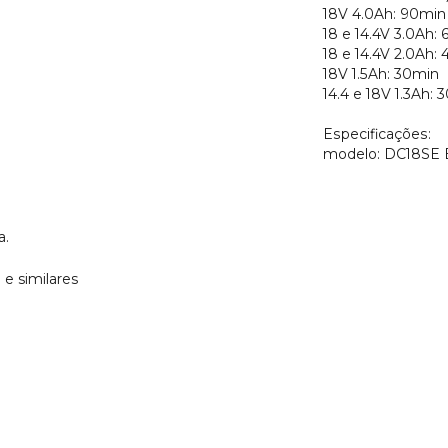
18V 4.0Ah: 90min
18 e 14.4V 3.0Ah:
18 e 14.4V 2.0Ah:
18V 1.5Ah: 30min
14.4 e 18V 1.3Ah: 
Especificações:
modelo: DC18SE B
a.
e similares