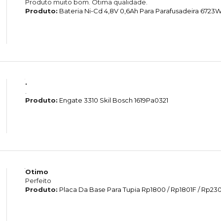
Produto muito bom. Ótima qualidade.
Produto:
Bateria Ni-Cd 4,8V 0,6Ah Para Parafusadeira 6723
.
.
Produto:
Engate 3310 Skil Bosch 1619Pa0321
Otimo
Perfeito
Produto:
Placa Da Base Para Tupia Rp1800 / Rp1801F / Rp2301