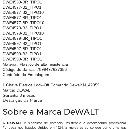
DWE4559-BR_TIPO1
DWE4577-B2_TIPO1
DWE4577-B2_TIPO10
DWE4577-BR_TIPO1
DWE4577-BR_TIPO10
DWE4579-B2_TIPO1
DWE4579-B2_TIPO10
DWE4579-BR_TIPO1
DWE4597-B2_TIPO1
DWE4597-BR_TIPO1
DWE4599-B2_TIPO1
DWE4599-BR_TIPO1
Material: Plástico de alta resistência
Código de Barras: 7899497627356
Conteúdo da Embalagem:
1 Chave Elétrica Lock-Off Comando Dewalt N142959
Marca: DEWALT
Garantia:3 meses
Descrição da Marca
Sobre a Marca DeWALT
A
DeWALT
é sinônimo de potência, resistência e desempenho profissional.
Fundada nos Estados Unidos em 1924, a marca se consolidou como uma das