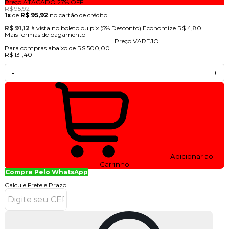
Preço ATACADO
27%
OFF
R$ 95,92
1x
de
R$ 95,92
no cartão de crédito
R$ 91,12
à vista no boleto ou pix
(5% Desconto)
Economize
R$ 4,80
Mais formas de pagamento
Preço VAREJO
Para compras abaixo de R$ 500,00
R$ 131,40
-
+
Adicionar ao
Carrinho
Compre Pelo WhatsApp
Calcule Frete e Prazo