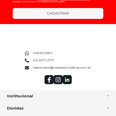
receber e-mails com novidades e promoções.
CADASTRAR
4199300380
(41) 3377-2771
faleconosco@casadasfuradeiras.com.br
Institucional
Dúvidas