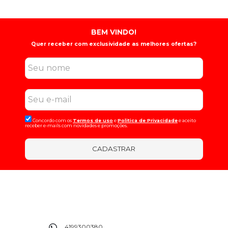
BEM VINDO!
Quer receber com exclusividade as melhores ofertas?
Concordo com os
Termos de uso
e
Politica de Privacidade
e aceito
receber e-mails com novidades e promoções.
CADASTRAR
4199300380