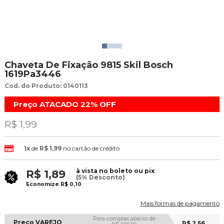
Chaveta De Fixação 9815 Skil Bosch
1619Pa3446
Cod. do Produto: 0140113
Preço ATACADO
22%
OFF
R$ 1,99
1x
de
R$ 1,99
no cartão de crédito
à vista no boleto ou pix
R$ 1,89
(5% Desconto)
Economize
R$ 0,10
Mais formas de pagamento
Para compras abaixo de
Preço VAREJO
R$ 2,56