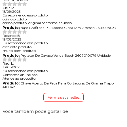
Cleia P.
15/09/2025
Eu recomendo esse produto.
otimo produto
ótimo produto, original conforme anuncio
Produto:
Base Grafitada P Lixadeira Cinta 1274.7 Bosch 2601098037
Rosendo B.
19/08/2025
Eu recomendo esse produto.
excelente produto
muito bom produto
Produto:
Protetor De Cavaco Venda Bosch 2607010079 Unidade
Raul L.
18/08/2025
Eu recomendo esse produto.
Conforme anunciado
Atende ao proposito.
Produto:
Chave Aperto Da Faca Para Cortadores De Grama Trapp
4111042
Ver mais avaliações
Você também pode gostar de