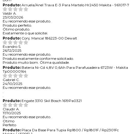
Produto:
Arruela/Anel Trava E-3 Para Martelo Hr2450 Makita - 961017-7
Valdir A.
23/03/2026
Eu recomendo esse produto.
Produto perfeito.
Ótimo produto.
Exatamente o que solicitei.
Produto:
Conj. Mancal 186223-00 Dewalt
Evandro S.
26/12/2025
Eu recomendo esse produto.
Produto exatamente conforme solicitado.
Produto muito bom. Ótima qualidade.
Produto:
Bateria Ni-Cd 4,8V 0,6Ah Para Parafusadeira 6723W - Makita
Tp00000164
Gabriel C.
24/10/2025
Eu recomendo esse produto.
.
.
Produto:
Engate 3310 Skil Bosch 1619Pa0321
Claudir A.
17/10/2025
Eu recomendo esse produto.
Otimo
Perfeito
Produto:
Placa Da Base Para Tupia Rp1800 / Rp1801F / Rp2301Fc
Makita / 450951-1