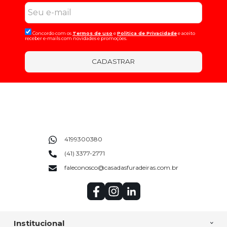
Concordo com os
Termos de uso
e
Politica de Privacidade
e aceito
receber e-mails com novidades e promoções.
CADASTRAR
4199300380
(41) 3377-2771
faleconosco@casadasfuradeiras.com.br
Institucional