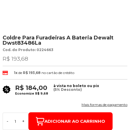
Coldre Para Furadeiras A Bateria Dewalt
Dwst83486La
Cod. do Produto: 0224663
R$ 193,68
1x
de
R$ 193,68
no cartão de crédito
à vista no boleto ou pix
R$ 184,00
(5% Desconto)
Economize
R$ 9,68
Mais formas de pagamento
ADICIONAR AO CARRINHO
-
+