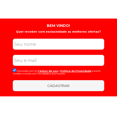
BEM VINDO!
Quer receber com exclusividade as melhores ofertas?
Concordo com os
Termos de uso
e
Politica de Privacidade
e aceito
receber e-mails com novidades e promoções.
CADASTRAR