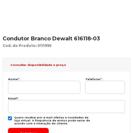
Condutor Branco Dewalt 616118-03
Cod. do Produto: 0111995
Consultar disponibilidade e preço
Nome
*
:
Telefone
*
:
Email
*
:
Quero receber por e-mail ofertas e novidades da
loja virtual. A frequência de envios pode variar de
acordo com a interação do cliente.