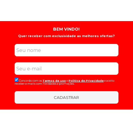
BEM VINDO!
Quer receber com exclusividade as melhores ofertas?
Concordo com os
Termos de uso
e
Politica de Privacidade
e aceito
receber e-mails com novidades e promoções.
CADASTRAR