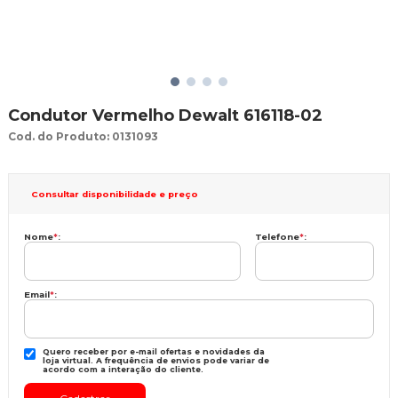
Condutor Vermelho Dewalt 616118-02
Cod. do Produto: 0131093
Consultar disponibilidade e preço
Nome
*
:
Telefone
*
:
Email
*
:
Quero receber por e-mail ofertas e novidades da
loja virtual. A frequência de envios pode variar de
acordo com a interação do cliente.