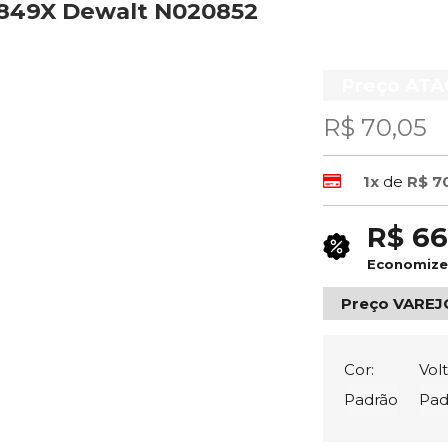
849X Dewalt N020852
Preço AT
R$ 70,05
1x
de
R$ 7
R$ 66
Economiz
Preço VAREJ
Cor:
Vol
Padrão
Pad