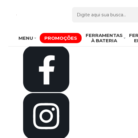
Olá Visitante!
Acesse sua conta e pedidos
Página Inicial
Quem Somos
Como Comprar
Fale Conosco
Venda Atacado
FERRAMENTAS
FE
MENU
PROMOÇÕES
Favoritos
À BATERIA
E