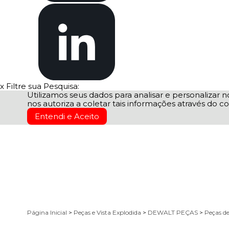
x
Filtre sua Pesquisa:
Utilizamos seus dados para analisar e personalizar no
nos autoriza a coletar tais informações através do co
Entendi e Aceito
Página Inicial
>
Peças e Vista Explodida
>
DEWALT PEÇAS
>
Peças d