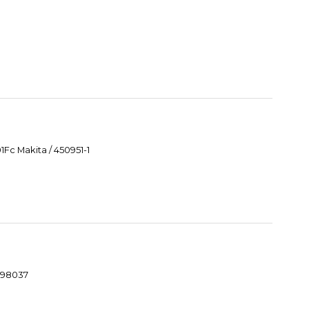
Fc Makita / 450951-1
1098037