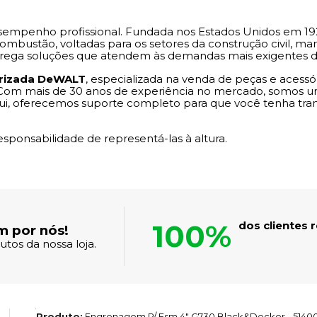
esempenho profissional. Fundada nos Estados Unidos em 19
combustão, voltadas para os setores da construção civil, ma
ega soluções que atendem às demandas mais exigentes do di
torizada DeWALT
, especializada na venda de peças e acessóri
Com mais de 30 anos de experiência no mercado, somos um
ui, oferecemos suporte completo para que você tenha tran
onsabilidade de representá-las à altura.
100%
dos clientes
m por nós!
tos da nossa loja.
Produto:
Engrenagem P/ Esm 4" G730 Black&Decker - 5140