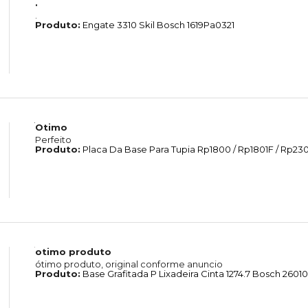
.
.
Produto:
Engate 3310 Skil Bosch 1619Pa0321
Otimo
Perfeito
Produto:
Placa Da Base Para Tupia Rp1800 / Rp1801F / Rp2301
otimo produto
ótimo produto, original conforme anuncio
Produto:
Base Grafitada P Lixadeira Cinta 1274.7 Bosch 260