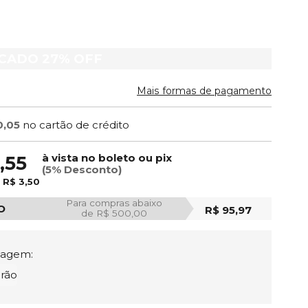
ACADO
27%
OFF
Mais formas de pagamento
0,05
no cartão de crédito
à vista no boleto ou pix
,55
(5% Desconto)
e
R$ 3,50
Para compras abaixo
O
R$ 95,97
de R$ 500,00
tagem:
rão