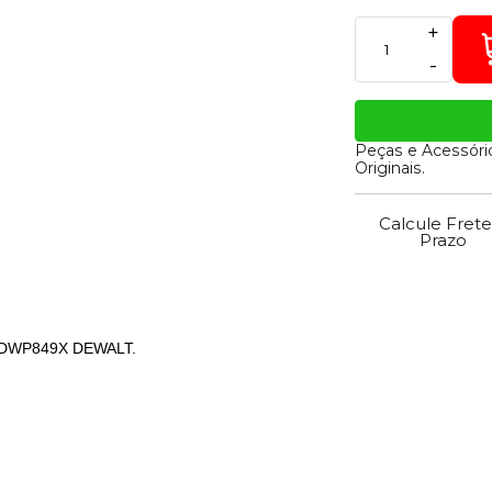
+
-
Peças e Acessóri
Originais.
Calcule Frete
Prazo
riz DWP849X DEWALT.