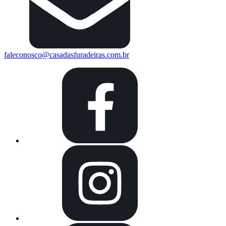
faleconosco@casadasfuradeiras.com.br