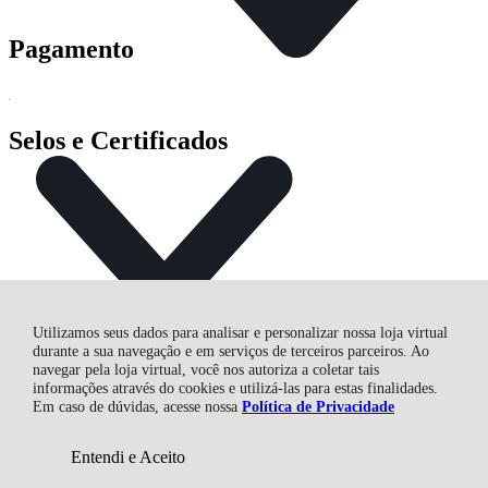
Pagamento
Selos e Certificados
Utilizamos seus dados para analisar e personalizar nossa loja virtual
durante a sua navegação e em serviços de terceiros parceiros. Ao
navegar pela loja virtual, você nos autoriza a coletar tais
informações através do cookies e utilizá-las para estas finalidades.
CASA DAS FURADEIRAS FERTEMP COMERCIAL LTDA,
Em caso de dúvidas, acesse nossa
Política de Privacidade
Av. Com. Franco - 6338 - Uberaba - 81560-000 - Curitiba - PR
CNPJ: 03.444.274/0001-68 | © Todos os direitos reservados - Casa
das Furadeiras - 2026
Entendi e Aceito
ADICIONAR AO
R$ 151,42
CARRINHO