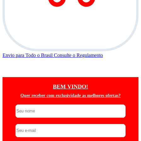
Envio para Todo o Brasil
Consulte o Regulamento
5
BEM VINDO!
Quer receber com exclusividade as melhores ofertas?